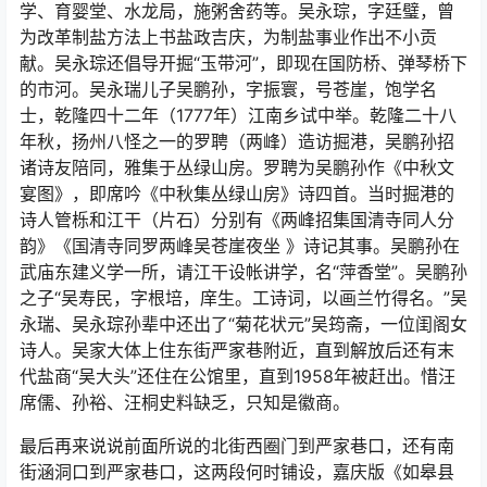
学、育婴堂、水龙局，施粥舍药等。吴永琮，字廷璧，曾
为改革制盐方法上书盐政吉庆，为制盐事业作出不小贡
献。吴永琮还倡导开掘“玉带河”，即现在国防桥、弹琴桥下
的市河。吴永瑞儿子吴鹏孙，字振寰，号苍崖，饱学名
士，乾隆四十二年（1777年）江南乡试中举。乾隆二十八
年秋，扬州八怪之一的罗聘（两峰）造访掘港，吴鹏孙招
诸诗友陪同，雅集于丛绿山房。罗聘为吴鹏孙作《中秋文
宴图》，即席吟《中秋集丛绿山房》诗四首。当时掘港的
诗人管栎和江干（片石）分别有《两峰招集国清寺同人分
韵》《国清寺同罗两峰吴苍崖夜坐 》诗记其事。吴鹏孙在
武庙东建义学一所，请江干设帐讲学，名“萍香堂”。吴鹏孙
之子“吴寿民，字根培，庠生。工诗词，以画兰竹得名。”吴
永瑞、吴永琮孙辈中还出了“菊花状元”吴筠斋，一位闺阁女
诗人。吴家大体上住东街严家巷附近，直到解放后还有末
代盐商“吴大头”还住在公馆里，直到1958年被赶出。惜汪
席儒、孙裕、汪桐史料缺乏，只知是徽商。
最后再来说说前面所说的北街西圈门到严家巷口，还有南
街涵洞口到严家巷口，这两段何时铺设，嘉庆版《如皋县