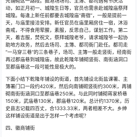
先铺砌这一路段。掘港场场司、主簿、都司遇有节庆活
动，如正月初一、城隍生日等，官员也需亲赴城隍庙祭拜
城隍。每逢上新任前都要去城隍庙“斋宿”，一般是提前一
天，与庙里接洽安排。新任官员在庙里厢房住一宿，沐浴
斋戒，不得食用荤腥，素服，反思自己，谋划工作。第二
天，着吉服，焚祝文，祭拜城隍老爷，请求城隍爷一起协
助地方政务，然后去场司、主簿、都司衙门赴任。都司走
“一马穿三巷”的三条巷子，场司、主簿一般走竖街，经南街
再过郡庙巷到城隍庙，故此乾隆年铺砌竖街、南街涵洞口
至郡庙巷这一段可能性是极大的。
下面小结下乾隆年铺设的街道，首先铺设北街盐课署、主
簿署门口一段约420米，然后向南铺砌竖街约300米，再铺
砌南街街涵洞口至郡庙巷250米。与此同时铺砌蒋家桥巷
150米，武庙巷130米，郡庙巷120米。总计约1370米，历
史县志记载四百丈，合1333.33米，两者相差不大。乡绅
这样铺设街道是出于怎样一个考虑呢？
四、徽商铺街