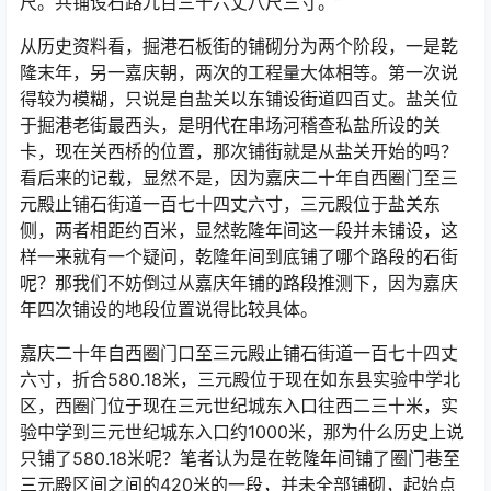
尺。共铺设石路九百三十六丈八尺三寸。”
从历史资料看，掘港石板街的铺砌分为两个阶段，一是乾
隆末年，另一嘉庆朝，两次的工程量大体相等。第一次说
得较为模糊，只说是自盐关以东铺设街道四百丈。盐关位
于掘港老街最西头，是明代在串场河稽查私盐所设的关
卡，现在关西桥的位置，那次铺街就是从盐关开始的吗？
看后来的记载，显然不是，因为嘉庆二十年自西圈门至三
元殿止铺石街道一百七十四丈六寸，三元殿位于盐关东
侧，两者相距约百米，显然乾隆年间这一段并未铺设，这
样一来就有一个疑问，乾隆年间到底铺了哪个路段的石街
呢？那我们不妨倒过从嘉庆年铺的路段推测下，因为嘉庆
年四次铺设的地段位置说得比较具体。
嘉庆二十年自西圈门口至三元殿止铺石街道一百七十四丈
六寸，折合580.18米，三元殿位于现在如东县实验中学北
区，西圈门位于现在三元世纪城东入口往西二三十米，实
验中学到三元世纪城东入口约1000米，那为什么历史上说
只铺了580.18米呢？笔者认为是在乾隆年间铺了圈门巷至
三元殿区间之间的420米的一段，并未全部铺砌，起始点