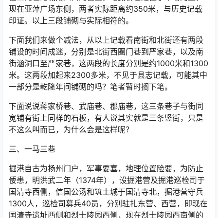
现在亚萍广场东侧，两者实际距离约350米，与历史记载
印证。以上三段铺砌与实际相符的。
下面我们来做个减法，从以上记载看南街和北街还有两段
铺设的时间成迷，分别是北街西圈门巷到严家巷，以及南
街涵洞口至严家巷，这两段的长度分别是约1000米和1300
米。这两段加起来2300多米，不见于县志记载，可能其中
一部分是乾隆年间铺砌的吗？笔者暂时搁下笔。
下面说说蒋家桥巷、武庙巷、郡庙巷，这三条巷子与街同
宽铺有街上同样的石板，有人说其实就是三条竖街，只是
不这么叫而已，为什么会是这样呢？
三、一马三巷
掘港自古为扬州门户，军事要塞，地理位置险要，为防止
倭患，明洪武二年（1374年），设掘港营及掘港巡检司于
国清寺西侧，信国公汤和筑土城于国清寺北，掘港营守兵
1300人，巡检司募兵40员，分别驻扎东营、西营，即现在
国清寺遗址西侧和烈士陵园西侧，现在烈士陵园西南侧的