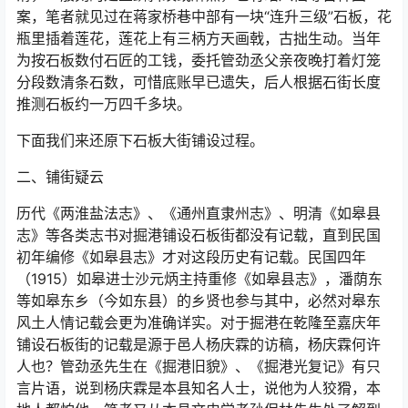
案，笔者就见过在蒋家桥巷中部有一块“连升三级”石板，花
瓶里插着莲花，莲花上有三柄方天画戟，古拙生动。当年
为按石板数付石匠的工钱，委托管劲丞父亲夜晚打着灯笼
分段数清条石数，可惜底账早已遗失，后人根据石街长度
推测石板约一万四千多块。
下面我们来还原下石板大街铺设过程。
二、铺街疑云
历代《两淮盐法志》、《通州直隶州志》、明清《如皋县
志》等各类志书对掘港铺设石板街都没有记载，直到民国
初年编修《如皋县志》才对这段历史有记载。民国四年
（1915）如皋进士沙元炳主持重修《如皋县志》，潘荫东
等如皋东乡（今如东县）的乡贤也参与其中，必然对皋东
风土人情记载会更为准确详实。对于掘港在乾隆至嘉庆年
铺设石板街的记载是源于邑人杨庆霖的访稿，杨庆霖何许
人也？管劲丞先生在《掘港旧貌》、《掘港光复记》有只
言片语，说到杨庆霖是本县知名人士，说他为人狡猾，本