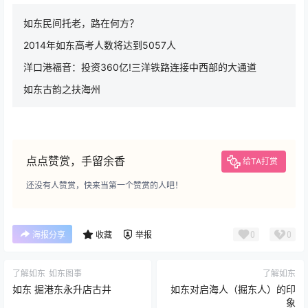
如东民间托老，路在何方？
2014年如东高考人数将达到5057人
洋口港福音：投资360亿!三洋铁路连接中西部的大通道
如东古韵之扶海州
点点赞赏，手留余香
给TA打赏
还没有人赞赏，快来当第一个赞赏的人吧！
0
0
海报分享
收藏
举报
了解如东
如东图事
了解如东
如东 掘港东永升店古井
如东对启海人（掘东人）的印
象