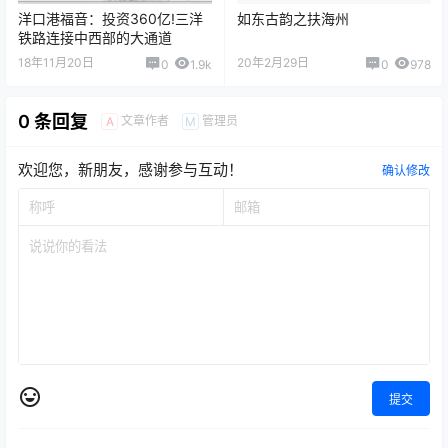
洋口港福音：投资360亿!三洋
如东古韵之扶海州
铁路连接中西部的大通道
18年11月20日
20年2月29日
0
1.9k
0
978
0 条回复
文章作者
管理员
A
M
欢迎您，新朋友，感谢参与互动！
确认修改
提交