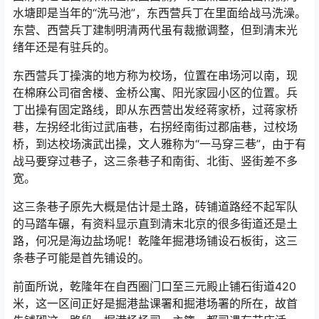
水塘即是当年的“洗马池”，东西营兵丁在里面给战马洗澡。
东营、西营兵丁建制明清两代虽有裁撤调整，但到清末光
绪年还是有驻兵的。
东西营兵丁操演的地方称为校场，位置在串场河以南，现
在棉麻公司宿舍楼、金桥公寓、阳光家园小区的位置。兵
丁出操有固定路线，即从东西营出发经蒋家桥，过蒋家桥
巷，左拐经北街过武庙巷，右拐经南街过郡庙巷，过校场
桥，到达校场演武出操，文人雅称为“一马穿三巷”，由于有
战马要穿过巷子，这三条巷子和南街、北街、竖街差不多
宽。
这三条巷子原先大概是估计是土路，砖铺道路经不起军队
的马踏车碾，有资料显示直到清末北京的很多街道还是土
路，何况是海边盐场呢！乾隆年掘港场铺设石板街，这三
条巷子可能是首先铺设的。
前面所说，乾隆年在自西圈门口至三元殿止铺石街道420
米，这一区间正好是掘港盐课署和掘港场署的所在，故首