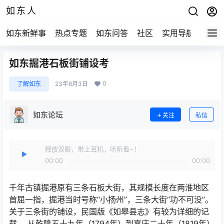
如东人
如东新鲜事
热点专题
如东问答
社区
实用导航
如东
如东掘港石板街铺设考
0
了解如东
23年6月3日
如东论坛
关注
私信
释放双眼，带上耳机，听听看~！
00:00
00:00
千年古镇掘港原有三条石板大街，其规模长度在两淮地区
首屈一指，掘港当时号称“小扬州”，三条大街“功不可没”。
关于三条街的铺设，民国版《如皋县志》有较为详细的记
载 ，从乾隆五十九年（1794年）到嘉庆二十年（1819年）