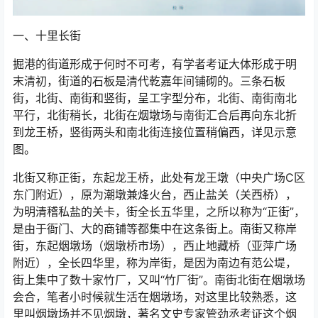
一、十里长街
掘港的街道形成于何时不可考，有学者考证大体形成于明
末清初，街道的石板是清代乾嘉年间铺砌的。三条石板
街，北街、南街和竖街，呈工字型分布，北街、南街南北
平行，北街稍长，北街在烟墩场与南街汇合后再向东北折
到龙王桥，竖街两头和南北街连接位置稍偏西，详见示意
图。
北街又称正街，东起龙王桥，此处有龙王墩（中央广场C区
东门附近），原为潮墩兼烽火台，西止盐关（关西桥），
为明清稽私盐的关卡，街全长五华里，之所以称为“正街”，
是由于衙门、大的商铺等都集中在这条街上。南街又称岸
街，东起烟墩场（烟墩桥市场），西止地藏桥（亚萍广场
附近），全长四华里，称为岸街，是因为南边有范公堤，
街上集中了数十家竹厂，又叫“竹厂街”。南街北街在烟墩场
会合，笔者小时候就生活在烟墩场，对这里比较熟悉，这
里叫烟墩场并不见烟墩，著名文史专家管劲丞考证这个烟