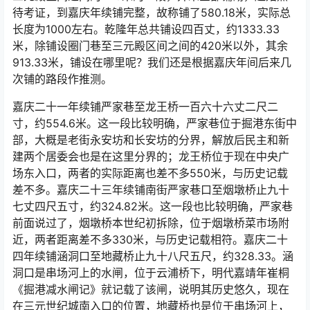
待考证，到嘉庆年续铺完整，故称铺了580.18米，实际总
长度为1000左右。乾隆年总共铺设四百丈，约1333.33
米，除铺设圈门巷至三元殿区间之间的420米以外，其余
913.33米，铺设在哪里呢？我们还是根据嘉庆年间后来几
次铺的路段作推测。
嘉庆二十一年续铺严家巷至龙王桥一百六十六丈二尺二
寸，约554.6米。这一段比较明确，严家巷位于掘港东街中
部，大概是老街永安坊和长安坊的分界，解放后民主和新
建两个居委会也是在这里分界的；龙王桥位于现在中央广
场东入口，两者的实际距离也差不多550米，与历史记载
差不多。嘉庆二十三年续铺南街严家巷口至烟墩桥止九十
七丈四尺五寸，约324.82米。这一段也比较明确，严家巷
前面说过了，烟墩桥本世纪初拆除，位于烟墩桥菜市场附
近，两者距离差不多330米，与历史记载相符。嘉庆二十
四年续铺涵洞口至地藏桥止九十八尺五尺，约328.33。涵
洞口是串场河上的水闸，位于云浦桥下，明代嘉靖年崔桐
《掘港减水闸记》就记载了该闸，说明其历史悠久，现在
在三元世纪城南入口的位置，地藏桥也是位于串场河上，