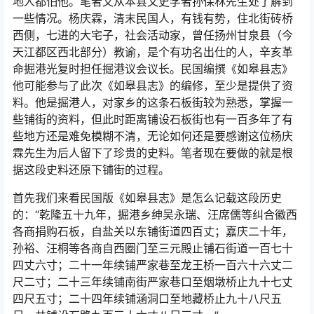
地人都怕他。笔者又从本县文史学者孙保林先生处了解到
一些情况。杨庆霖，清末民国人，有钱有势，住北街砖桥
西侧，七进的大宅子，社会活动家，曾任扬州甘泉县（今
天江都区西北部分）教谕，是个有功名出仕的人，辛亥革
命掘港光复时担任掘港议会议长。民国编撰《如皋县志》
他可能参与了此次《如皋县志》的编修，至少是提供了资
料。他是掘港人，对家乡的这条石板街较为熟悉，掌握一
些铺街的资料，但此时距离铺设石板街也有一百多年了有
些地方还是难免模糊不清，无论如何还是要感谢这位杨庆
霖先生为后人留下了珍贵的史料。笔者现在要做的就是根
据这段史料还原下铺街的过程。
首先我们来看民国版《如皋县志》是怎么记载这段历史
的：“乾隆五十九年，掘港乡绅吴永瑞、汪席儒等纠合徽西
各商捐购石板，自盐关以东铺街道四百丈；嘉庆二十年，
孙裕、汪桐等各商自西圈门至三元殿止铺石街道一百七十
四丈六寸；二十一年续铺严家巷至龙王桥一百六十六丈二
尺二寸；二十三年续铺南街严家巷口至烟墩桥止九十七丈
四尺五寸；二十四年续铺涵洞口至地藏桥止九十八尺五