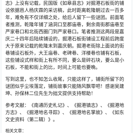
志》上没有记载，民国版《如皋县志》对掘港石板街的铺
设依据邑人杨庆霖的采访稿，此时距离乾隆朝过去一百多
年，难免有不仅详细之处，给后人留下一些谜团。前面笔
者推测，乾隆年铺了涵洞口至郡庙巷，剩余南街郡庙巷至
严家巷口和北街西圈门到严家巷口。笔者推测这两段是嘉
庆二十四年后陆续铺设的，掘港石板街铺设工程前后跨度
大于原来记载的乾隆末到嘉庆朝。掘港老街除上面说的街
巷铺设石板外，大王庙巷、老碑巷、洋楼巷也铺有石板，
这些铺设式样和街上有所不同，要么是碎石块，要么是小
石板，不能和街上的比，时间上可能也要晚。
写到这里，也不知怎么收尾，只能这样了，铺街所留下的
谜团似乎尘埃落定，铺街故事只能随风飘零吧！感谢吴建
坤、孙保林二位先生为拙文提供支持帮助！
参考文献：《南通历史札记》、《掘港镇志》、《掘港地
方志》、《掘港地名寻踪》、《掘港地名掌故》、《如东
文史资料（第二辑）》。
相关文章：