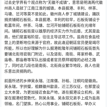
过去史学界有个观点称为“无徽不成镇”，意思是明清两代徽
州商人造就了江南江淮的城镇，本县掘港、丰利、栟茶、
马塘、岔河等莫不是如此，徽州商人参了城镇建设，踊跃
捐资铺砌石板街，本县掘港、丰利的较早，石板街铺设于
乾嘉年间，栟茶、马塘、岔河开始铺砌石板街在光绪年
间。铺砌石板街是以雄厚的经济实力作为后盾，尤其是盐
商，他们是富裕阶层，往往主导这项工作。盐商在食盐经
营上的垄断地位来源于官府，故此逢迎朝廷官员便是竭尽
所能，所以也好理解为什么掘港乾隆年间铺砌石板街首先
要铺北街场官衙门附近，以及竖街、南街、蒋家桥巷、武
庙巷、郡庙巷等军队出操或者官员祭拜城隍的必经之路
了，同时这几段也是南街、北街商业繁华地段，商人也是
乐意出资捐购的。
前面所述的乡绅吴永瑞、汪席儒、孙裕、汪桐均是徽商。
吴永瑞，字拱璧，祖籍徽州歙县，迁江苏仪征，在那里设
立大本营，为更加接近食盐产地，遂在掘港设立机构，吴
家在掘港经营数代，到吴永瑞、吴永琮兄弟手上成为盐商
领袖，名门望族，热心公用事业，铺砌石板街，举办义