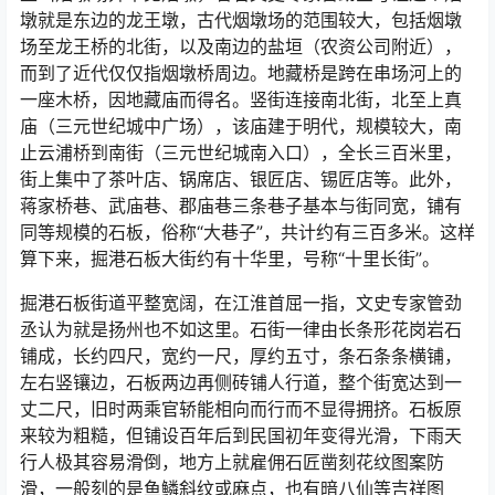
墩就是东边的龙王墩，古代烟墩场的范围较大，包括烟墩
场至龙王桥的北街，以及南边的盐垣（农资公司附近），
而到了近代仅仅指烟墩桥周边。地藏桥是跨在串场河上的
一座木桥，因地藏庙而得名。竖街连接南北街，北至上真
庙（三元世纪城中广场），该庙建于明代，规模较大，南
止云浦桥到南街（三元世纪城南入口），全长三百米里，
街上集中了茶叶店、锅席店、银匠店、锡匠店等。此外，
蒋家桥巷、武庙巷、郡庙巷三条巷子基本与街同宽，铺有
同等规模的石板，俗称“大巷子”，共计约有三百多米。这样
算下来，掘港石板大街约有十华里，号称“十里长街”。
掘港石板街道平整宽阔，在江淮首屈一指，文史专家管劲
丞认为就是扬州也不如这里。石街一律由长条形花岗岩石
铺成，长约四尺，宽约一尺，厚约五寸，条石条条横铺，
左右竖镶边，石板两边再侧砖铺人行道，整个街宽达到一
丈二尺，旧时两乘官轿能相向而行而不显得拥挤。石板原
来较为粗糙，但铺设百年后到民国初年变得光滑，下雨天
行人极其容易滑倒，地方上就雇佣石匠凿刻花纹图案防
滑，一般刻的是鱼鳞斜纹或麻点，也有暗八仙等吉祥图