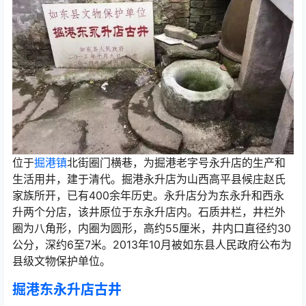
位于
掘港镇
北街圈门横巷，为掘港老字号永升店的生产和
生活用井，建于清代。掘港永升店为山西高平县候庄赵氏
家族所开，已有400余年历史。永升店分为东永升和西永
升两个分店，该井原位于东永升店内。石质井栏，井栏外
圈为八角形，内圈为圆形，高约55厘米，井内口直径约30
公分，深约6至7米。2013年10月被如东县人民政府公布为
县级文物保护单位。
掘港东永升店古井