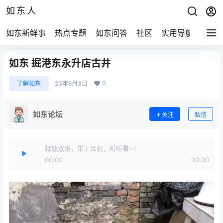
如东人
如东新鲜事
热点专题
如东问答
社区
实用导航
如东
如东 掘港东永升店古井
0
了解如东
23年6月3日
如东论坛
关注
私信
释放双眼，带上耳机，听听看~！
00:00
00:00