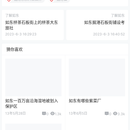
了解如东
了解如东
如东栟茶石板街上的栟茶大东
如东掘港石板街铺设考
旅社
2023-6-3 16:29:23
2023-6-3 16:40:52
猜你喜欢
如东一百万亩沿海湿地被划入
如东有哪些紫菜厂
保护区
13年5月28日
13年6月5日
0
1.3k
0
3.3k