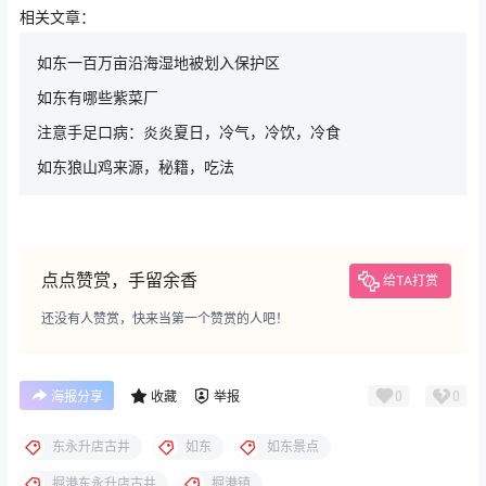
相关文章：
如东一百万亩沿海湿地被划入保护区
如东有哪些紫菜厂
注意手足口病：炎炎夏日，冷气，冷饮，冷食
如东狼山鸡来源，秘籍，吃法
点点赞赏，手留余香
给TA打赏
还没有人赞赏，快来当第一个赞赏的人吧！
0
0
海报分享
收藏
举报
东永升店古井
如东
如东景点
掘港东永升店古井
掘港镇