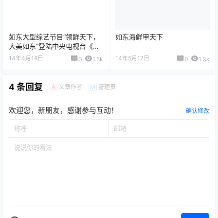
如东大型综艺节目“领鲜天下，
如东海鲜甲天下
大美如东”登陆中央电视台《乡
村大世界》
14年4月18日
14年5月17日
0
1.5k
0
1.3k
4 条回复
文章作者
管理员
A
M
欢迎您，新朋友，感谢参与互动！
确认修改