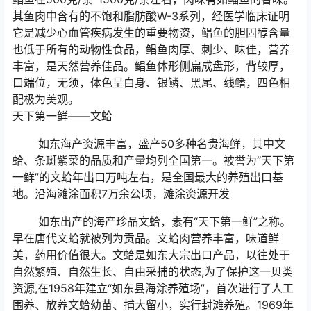
其鱼肉中含有的不饱和脂肪酸W-3系列，经医学临床证明
它是减少心血管疾病发生的重要物资，鲳鱼的胆固醇含量
也低于所有的动物性食品，鲳鱼肉厚、刺少、味佳，营养
丰富，是天然营养佳品。鲳鱼体形侧扁成盘形，背较厚，
口端位，无须，体色呈白身、银鳞、黑尾、线鳍，四色相
配极为美观。
天下第一鲜——文蛤
如东海产资源丰富，盛产50多种名贵海鲜，其中文
蛤、条斑紫菜的品质和产量均列全国第一。被誉为“天下第
一鲜”的文蛤年出口万吨左右，是全国最大的养殖出口基
地。沿海滩涂面积7万余公顷，滩涂资源开发
如东出产的海产珍品文蛤，素有“天下第一鲜”之称。
早在唐代文蛤就被列为贡品。文蛤肉营养丰富，味道鲜
美，药用价值很大。文蛤是如东大宗出口产品，以往处于
自然繁殖、自然生长、自由采捕的状态,为了保护这一贝类
资源,在1958年建立“如东县海涂养殖场”，首次进行了人工
围养、放养文蛤幼苗、捕大留小，实行封滩养殖。1969年