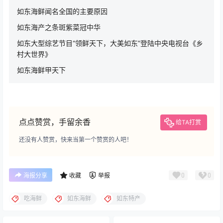
如东海鲜闻名全国的主要原因
如东海产之条斑紫菜冠中华
如东大型综艺节目“领鲜天下，大美如东”登陆中央电视台《乡
村大世界》
如东海鲜甲天下
点点赞赏，手留余香
给TA打赏
还没有人赞赏，快来当第一个赞赏的人吧！
0
0
海报分享
收藏
举报
吃海鲜
如东海鲜
如东特产