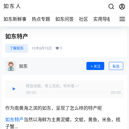
如东人
如东新鲜事
热点专题
如东问答
社区
实用导航
如东
如东特产
0
了解如东
10年8月15日
如东
关注
私信
释放双眼，带上耳机，听听看~！
00:00
00:00
作为南黄海之滨的如东，呈现了怎么样的特产呢
如东特产
当然以海鲜为主黄泥螺，文蛤，黄鱼，米鱼，梳
子蟹...