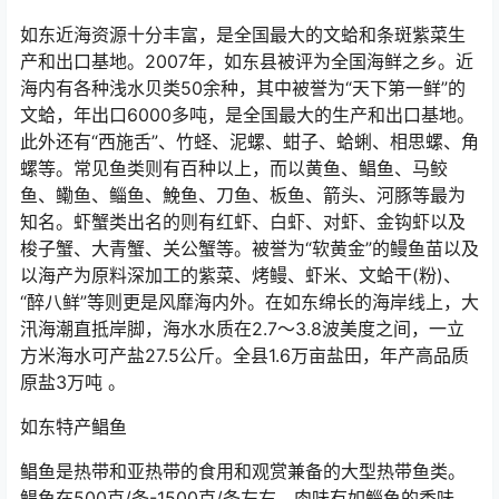
如东近海资源十分丰富，是全国最大的文蛤和条斑紫菜生
产和出口基地。2007年，如东县被评为全国海鲜之乡。近
海内有各种浅水贝类50余种，其中被誉为“天下第一鲜”的
文蛤，年出口6000多吨，是全国最大的生产和出口基地。
此外还有“西施舌”、竹蛏、泥螺、蚶子、蛤蜊、相思螺、角
螺等。常见鱼类则有百种以上，而以黄鱼、鲳鱼、马鲛
鱼、鳓鱼、鲻鱼、鮸鱼、刀鱼、板鱼、箭头、河豚等最为
知名。虾蟹类出名的则有红虾、白虾、对虾、金钩虾以及
梭子蟹、大青蟹、关公蟹等。被誉为“软黄金”的鳗鱼苗以及
以海产为原料深加工的紫菜、烤鳗、虾米、文蛤干(粉)、
“醉八鲜”等则更是风靡海内外。在如东绵长的海岸线上，大
汛海潮直抵岸脚，海水水质在2.7～3.8波美度之间，一立
方米海水可产盐27.5公斤。全县1.6万亩盐田，年产高品质
原盐3万吨 。
如东特产鲳鱼
鲳鱼是热带和亚热带的食用和观赏兼备的大型热带鱼类。
鲳鱼在500克/条-1500克/条左右，肉味有如鲻鱼的香味。