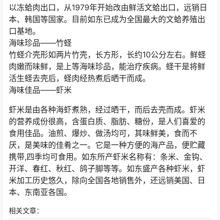
以冻蛤肉出口，从1979年开始改由鲜活文蛤出口，远销日
本、韩国等国家。目前如东已成为全国最大的文蛤养殖出
口基地。
海味珍品——竹蛏
竹蛏介壳形如两片竹壳，长方形，长约10公分左右。鲜蛏
肉嫩而味鲜，是上等海味珍品，能治疗疾病。蛏干是将鲜
活生蛏去壳后，蛏肉经热煮后晒干而成。
海味佳品——虾米
虾米是由各种海虾煮熟，经过晒干，而后去壳而成。虾米
的营养成份很高，含蛋白质、脂肪、糖份，是人们喜爱的
食用佳品。油煎、爆炒、做汤均可，其味鲜美，食而不
厌，是美味的佳肴之一。它是一种方便的海产品，便贮藏
携带,四季均可食用。如东所产虾米名称有：条米、金钩、
开洋、春红、秋红、鸽子脚等等。如东盛产各种虾米，虾
米加工历史悠久，除向全国各地销售外，还远销美国、日
本、东南亚各国。
相关文章：