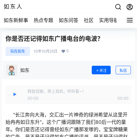
如东人
如东新鲜事
热点专题
如东问答
社区
实用导航
如东
你是否还记得如东广播电台的电波？
0
玩在如东
10年10月25日
如东
关注
私信
释放双眼，带上耳机，听听看~！
00:00
00:00
"长江奔向大海，交汇出一片神奇的绿洲希望从这里开
始冉冉如日东升"，这个广播词跟随了我们80后一代的童
年。你们是否还记得曾经如东广播那发嗲的，宝宝牌糖果
的广告，是不是还记得如东广播的评书，是不是还记得赵