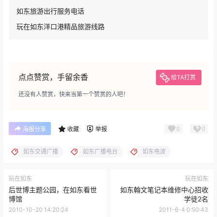
如东旅游出行服务电话
玩在如东洋口港精品旅游线路
点点赞赏，手留余香
给TA打赏
还没有人赞赏，快来当第一个赞赏的人吧！
0
0
海报分享
收藏
举报
如东交通广播
如东广播电台
如东电波
玩在如东
玩在如东
后世博主题公园，在如东看世
如东翰文笔记本维修中心招收
博馆
学徒2名
2010-10-20 14:20:24
2011-6-4 0:50:43