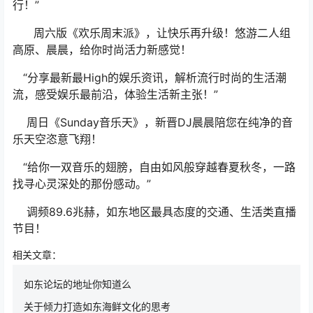
行！”
周六版《欢乐周末派》，让快乐再升级！悠游二人组
高原、晨晨，给你时尚活力新感觉！
“分享最新最High的娱乐资讯，解析流行时尚的生活潮
流，感受娱乐最前沿，体验生活新主张！”
周日《Sunday音乐天》，新晋DJ晨晨陪您在纯净的音
乐天空恣意飞翔！
“给你一双音乐的翅膀，自由如风般穿越春夏秋冬，一路
找寻心灵深处的那份感动。”
调频89.6兆赫，如东地区最具态度的交通、生活类直播
节目！
相关文章：
如东论坛的地址你知道么
关于倾力打造如东海鲜文化的思考