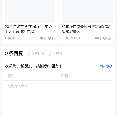
2011年如东县“老凤祥”青年歌
如东洋口港景区居然是国家3A
手大奖赛即将启程
级旅游景区
11年6月12日
13年5月12日
0
3k
0
1.9k
0 条回复
文章作者
管理员
A
M
欢迎您，新朋友，感谢参与互动！
确认修改