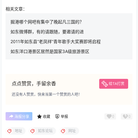
相关文章：
掘港哪个网吧有集中了晚起凡三国的？
如东微博群，有的请跟随，要邀请的进
2011年如东县“老凤祥”青年歌手大奖赛即将启程
如东洋口港景区居然是国家3A级旅游景区
点点赞赏，手留余香
给TA打赏
还没有人赞赏，快来当第一个赞赏的人吧！
0
0
海报分享
收藏
举报
地址
如东论坛
网址