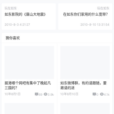
玩在如东
玩在如东
如东影院的《唐山大地震》
在如东你们家用的什么宽带？
2010-8-3 4:21:27
2010-8-10 13:31:54
猜你喜欢
掘港哪个网吧有集中了晚起凡
如东微博群，有的请跟随，要
三国的？
邀请的进
10年8月1日
10年8月10日
69
3.9k
0
4.1k