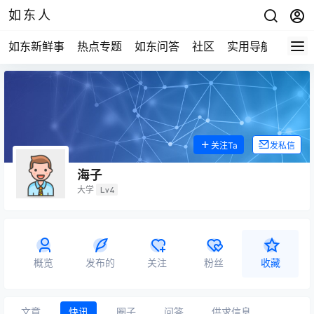
如东人
如东新鲜事
热点专题
如东问答
社区
实用导航
如东
关注Ta
发私信
海子
大学
Lv4
概览
发布的
关注
粉丝
收藏
文章
快讯
圈子
问答
供求信息