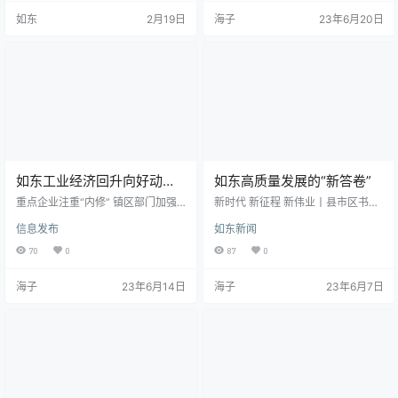
如东的“向海图强”，这次是真·开年
生产总值1340亿元，同比增长1%。
如东
2月19日
海子
23年6月20日
即冲刺！ 🏗️ 项目为王：工地机器轰
今年全县经济社会发展主要预期目
鸣，1亿美元智能终端项目封顶！
标是：地区生产总值增长6%以上；
“项目是咱如东的‘金饭碗’，今年必须
一般公共预算收入增长6.5%以上；
端稳了！”年初全县动员会上这句
固定资产投资增长7%以上；社会消
话，现在正变成工地上实实在在的
费品零售总额增长8%左右；外贸进
进度条。 走进如东经济开发区，晶
出口、实际使用外资稳中提质；城
丹达智能终端项目…
乡居民…
如东工业经济回升向好动力
如东高质量发展的“新答卷”
足
重点企业注重“内修” 镇区部门加强
新时代 新征程 新伟业丨县市区书记
服务 如东工业经济回升向好动力足
系列访谈：持续掀起高质量发展热
信息发布
如东新闻
日报讯（全媒体记者 万璐璐 单佳
潮高潮 答好跨越赶超如东“新答卷”
凯）位于如东经济开发区（高新
如东在南通各县（市、区）中面积
70
0
87
0
区）的江苏锵尼玛新材料股份有限
最大，是南通现代化蓝图中一块精
公司是一家集超高分子量聚乙烯纤
彩的“拼图”。站在新的历史起点上，
海子
23年6月14日
海子
23年6月7日
维产品生产、研发、销售为一体的
如东深入学习贯彻党的二十大精
高新技术企业，主要应用于防弹
神，全面落实市委十三届五次全会
衣、防弹头盔、防切割手套和高端
部署要求，在提升经济实力、生活
绳缆等领域。今年以来，得益于企
品质、环境质量、文明程度、治理
业对产品关键性能的不断优化，前
效能上不断赋予新的发展内涵，将
四月份产销两旺，销售较去年同期
空间资源优势转化为经济发展胜
上升近20%。目前车间开足马力赶
势，努力走出一条把握时代大势、…
生…