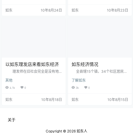
社为主的金融机构。现增加了江苏
泛。今天我们在侃下洋口镇的发展
银行，常熟农村商业银行。过后如
情况。 洋口镇围绕农业增效、
如东
10年8月24日
如东
10年8月23日
东还会有哪些银行的进入呢？！招
农业增收目标，全力推进高效农业
商银行如东支行？南京银行？浦东
规模化，大力推进创汇农业、项目
银行？交通银行？华夏银
农业建设，全镇外向型农业取得新
行？。。。
进展，1至7月份，已实现农业增加
值2.7亿元，同比增长31.5%。 年
初，该镇党委出台了…
以如东理发店来看如东经济
如东经济情况
理发师在旧社会完全是没有地
全县辖15个镇，34个社区居民委
位的代表，而今理发师却是时尚的
员会、13个居民委员会，218个村民
其他
了解如东
造就者，前卫理念的抒发者。
委员会，面积1872平方公里。
记得小时候理发都才两毛，三毛的
全县有31个少数民族，人口3646
4.1k
0
3k
0
事。转眼间上了初中，理发的价格
人，分布在15个镇，其中侗族人口
便开始往几块钱上面靠。那时候也
最多，占少数民族总数36.5%。少数
如东
10年8月18日
如东
10年8月15日
是香港四大天王最红火的时候，各
民族有侗族1694人、苗族1310人、
家理发店的墙壁上都贴满了，香港
土家族100人、水族74人、布依族7
偶像们的照片。记得那时有个叫“西
3人、白族63人、壮族60人、回族4
装头”的发型很似流行，不管年老年
8人、彝族44人、瑶族42人、朝鲜
轻，坐上理发椅第一句便是给我理
族22人、蒙古族21人、满族20人、
关于
个“西装头”。。。 如东的理…
藏族…
Copyright © 2026
如东人