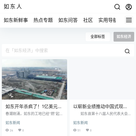
如东人
如东新鲜事
热点专题
如东问答
社区
实用导航
如东
全部标签
如东经济
如东开年杀疯了！1亿美元项
以崭新业绩推动中国式现代
目封顶、150亿产值工厂要投
化如东新实践开好局起好步
春潮刚涌，如东的工地已经“燃”起来
如东县第十八届人民代表大会
产，这波操作太燃
了！塔吊转得飞快，运输车排着队
第二次会议开幕。 过去一年，如东
如东新闻
如东新闻
进出，工人师傅焊花四溅——作为
县全面落实“疫情要防住、经济要稳
土生土长的如东人，看着家门口这
住、发展要安全”重大要求 , 扎实开
24
0
51
0
一片热火朝天的景象，只想说：咱
展“六个年”活动 , 预计全年实现地区