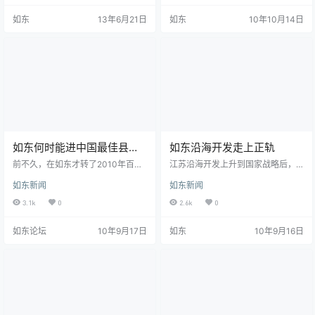
展要求相协调，初步形成我县人才
对提升如东的知名度和美誉度，叫
如东
13年6月21日
如东
10年10月14日
竞争比较优势，实现由人力资源大
响“东方深水大港、绿色能源之都、
县向人才强县的转变—— 20日
黄海旅游胜地”三张名片，发挥了十
下午，出席国家“千人计划”专家如东
分重要的作用。为进一步彰显晚会
行的专家陆续抵达我县，他们将与
效应，构建宣传平台，第四届“海洽
县内应税销售或纳税前20强的企业
会”组委会邀请李玉刚、杨坤、阿
对接，帮助企业实施创新项目，提
朵、德德玛、阿里郎组合、明骏女
升转型升级能力。 近年…
孩，当今演艺界…
如东何时能进中国最佳县级
如东沿海开发走上正轨
城市排行榜
前不久，在如东才转了2010年百强
江苏沿海开发上升到国家战略后，
县排名即第十届全国县域经济基本
居沿海开发核心地位的如东县好戏
如东新闻
如东新闻
竞争力百强县(市)榜单，如东如皋海
连台，进入9月份，项目建设一浪高
安是并列67位，今天我们要看的是2
过一浪。洋口港开港项目总投资61
3.1k
0
2.6k
0
010年福布斯中国最佳县级城市排行
亿元的中石油江苏LNG项目接收站
榜，当然如东没有进入前25强，海
配套码头工程接近完工；洋口港 “咽
如东论坛
10年9月17日
如东
10年9月16日
门也才排在倒数第2位。 《福布斯》
喉工程”之一的管线桥全线贯通；总
杂志自2003年登陆中国以来，长期
投资18亿元的海洋铁路全线铺设轨
关注中国的城市化进程及城市的可
道；总投资3亿元的江苏海力风电新
持续性发展。此前《福布斯》已连
增投入8000万元，建设二期工程，
续六年发布“中国最佳商业城市排行
计划三年内实现销售8至10亿元；美
榜”，并在2009年首度推出“中国大
国诚信集团总投资20亿元的生态旅
陆最佳…
游项目签订了框…