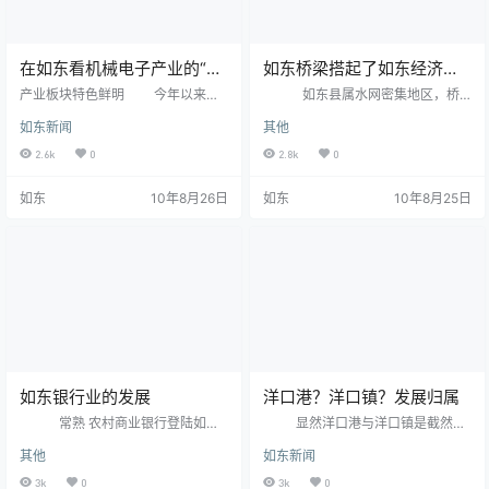
在如东看机械电子产业的“破
如东桥梁搭起了如东经济道
茧”突围之策
路
产业板块特色鲜明 今年以来，
如东县属水网密集地区，桥
如东县机械电子产业利好消息不
梁总量占全市比重最大，大部分均
如东新闻
其他
断：中船重工2兆瓦风机生产线项目
建于上世纪六、七十年代，故危桥
落户洋口港；如东铁链厂有限公司4
数量较多，经过如东交通部门多年
2.6k
0
2.8k
0
3级以上中高档链条产量占比从过去
努力，已将绝大多数省道、县道危
的25%提升到50%，产品综合附加
险桥梁进行了逐年改造到位。目
如东
10年8月26日
如东
10年8月25日
值比过去提高了10%到15%。
前，如东境内省干道只有最后一座
据县经济和信息化委员会副主任顾
拱桥（S222线兵房大桥），近几年
培华介绍，金融危机对如东机械电
交通量年年递增，车辆荷载越来越
子产业的冲击非常明显，但随着国
大等原因，兵房大桥出现了严重损
家各项经济刺激政策的实施，如东
坏。西半幅双曲拱桥荷载标准较
着力营造机械电子产业的软、硬环
低，损坏较严重，目前已经对西半
境。目前，全县共有机械电…
幅双曲拱桥进行了限载；…
如东银行业的发展
洋口港？洋口镇？发展归属
常熟 农村商业银行登陆如
显然洋口港与洋口镇是截然两
东。如东现在拥有的银行又多了一
个含义。洋口港以港口建设为主，
其他
如东新闻
支。完全打开了之前如东以中国银
旅游业为辅。让洋口镇的情况虽然
行，建设银行，工商银行，农村信
带有港口的成分，但推进面比较广
3k
0
3k
0