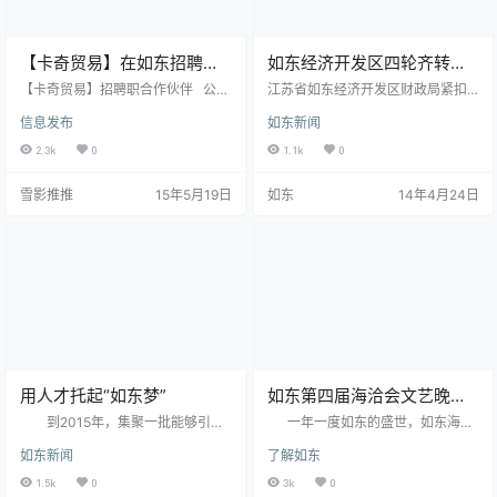
【卡奇贸易】在如东招聘职
如东经济开发区四轮齐转促
合作伙伴
发展
【卡奇贸易】招聘职合作伙伴 公司
江苏省如东经济开发区财政局紧扣
名称：卡奇贸易 主营业务：外贸休
科学发展主题，围绕全年财政工作
信息发布
如东新闻
闲鞋、运动鞋、名表 公司优势：工
目标，从支持园区发展、组织财政
厂货源、价格低、质量优、退换货
收入、优化财政支出结构、完善财
2.3k
0
1.1k
0
方便！ 招聘职位：合作伙伴 薪资待
政管理四方面着力，“四轮齐转”促进
遇：赚的都归你 工作时间：随意 工
开发区科学发展。 在支持园区发展
雪影推推
15年5月19日
如东
14年4月24日
作地点：随意 联系电话：1803906
上，一抓园区投入，通过增加有效
3330 联系qq或微信：815776666
投入，完善基础设施，全力推进新
现在生活成本高了，你还安心赚一
能源、新材料、现代装备制造等产
份工资？或者你还在兢兢业业的做
业集聚发展，优化环境，打造载体
家庭保姆？世界真大，你就不想出
平台。去年安排园区基础设施配套
去看…
建设支出39800万元，调度资金1.2
亿元用于三一重工等二三产项…
用人才托起“如东梦”
如东第四届海洽会文艺晚会
进入状态，订票热线开通
到2015年，集聚一批能够引领
一年一度如东的盛世，如东海洽
和推动科学发展的高层次创新创业
会将在本月18号，在如东高级中学
如东新闻
了解如东
人才，培养和造就一支初具规模、
呈现于大家的眼前。 连续三届中
布局合理、结构优化、素质优良的
国如东沿海经济洽谈会的成功举
1.5k
0
3k
0
人才队伍，人才发展与经济社会发
办，特别是精彩纷呈的文艺晚会，