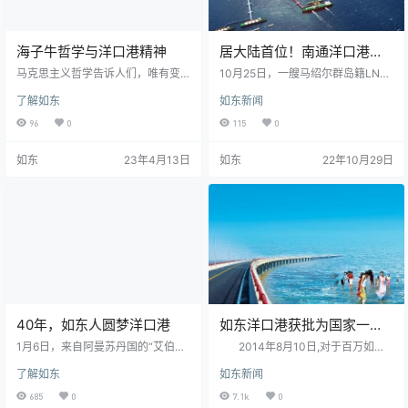
海子牛哲学与洋口港精神
居大陆首位！南通洋口港
LNG接卸量突破560万吨
马克思主义哲学告诉人们，唯有变
10月25日，一艘马绍尔群岛籍LNG
化本身是不变的。如东大众哲语里
（液化天然气）运输船“阿尔达夫娜
了解如东
如东新闻
讲“忆往昔，默默无闻海子牛；看今
(ALDAFNA)”轮在南通如东海事处的
朝，如日东升洋口港”。这里讲的也
精心保障下，缓缓靠泊在江苏如东
96
0
115
0
是变化，这种变化是历史进程的变
洋口港中石油江苏LNG有限公司码
迁、生活方式的转变、发展方式的
头。至此，江苏洋口港2022年累计
如东
23年4月13日
如东
22年10月29日
转型。 走进如东县城掘港，沿人民
安全接靠LNG运输船64艘，LNG接
路南行到影剧院，蓦然间，广场中
卸量突破560万吨，接卸量在我国大
央一椭圆巨柱劈面闯入您的眼帘，
陆投产运营的24座LNG接收站中排
一座青铜牛雕稳立其上，环角宽
名第一。 当前已进入深秋季节，长
背，厚臀圆蹄，头南而尾北，好一
三角地区即将迎来用气高峰。作为
副“不待扬鞭自奋蹄”的模样。这便是
中国东部沿海的液化天然气集散中…
如东县城标志性雕塑——海子牛。
“…
40年，如东人圆梦洋口港
如东洋口港获批为国家一类
口岸
1月6日，来自阿曼苏丹国的“艾伯拉
2014年8月10日,对于百万如东
号”轮缓缓靠泊洋口港10万吨级液化
人民来说，是一个欢欣鼓舞的日
了解如东
如东新闻
天然气接卸码头，这是今年以来中
子。这一天，国务院以国函2014（1
石油LNG接收站接卸的第68船液化
07）号文《国务院关于同意江苏如
685
0
7.1k
0
天然气。江苏液化天然气有限公司
东洋口港口岸对外开放的批复》，