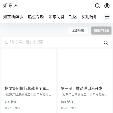
如东人
如东新鲜事
热点专题
如东问答
社区
实用导航
如东
全部标签
如东洋口港
桐昆集团执行总裁李圣军：
罗一民：推动洋口港开发建
依托洋口港聚链而发，再造
设提升到国家战略层面
如东洋口港建设二十周年专栏报道
如东洋口港建设二十周年专栏报道
一个新桐昆
| 桐昆集团执行总裁李圣军：依托洋
| 江苏省政协原副主席、南通市委原
如东新闻
如东新闻
口港聚链而发，再造一个新桐昆 机
书记罗一民：推动洋口港开发建设
器轰鸣，生产繁忙，设备安装调试
提升到国家战略层面 本世纪初，南
67
0
66
0
井然有序……10月8日，走进洋口港
通提出要实现“大学、大港、大桥”三