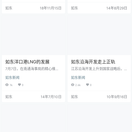
总经理助理吕国锋介绍，截至当
同意如东洋口港对外实现一类口岸
如东
18年11月15日
如东
14年8月29日
天，接收站接船数已超过去年全年
开放。对外开放共6910米岸线，15
总数57船，接卸总量达528万吨，同
个泊位；同意如东洋口港口岸设立
比增长近45%。 江苏LNG接收站是
正团级边防检查机构和正处级海
洋口港的开港项目，投运七年来，
事、海关、出入境检验检疫机构。
全球最大的14艘LNG船几乎都曾到
洋口港昂首迈入全国246个国家一类
访过洋口港。接收站接卸的数百船
口岸大家族行列。 十年砺剑，梦在
液化天然气，分…
太阳之…
如东洋口港LNG的发展
如东沿海开发走上正轨
7月7日，在南通海事局的精心维护
江苏沿海开发上升到国家战略后，
下，江苏如东洋口港今年第13艘LN
居沿海开发核心地位的如东县好戏
如东新闻
如东新闻
G船“ABADI”(阿巴迪)轮安全靠泊，
连台，进入9月份，项目建设一浪高
圆满完成本次维护任务。 南通海事
过一浪。洋口港开港项目总投资61
1k
0
2.6k
0
局高度重视该轮的靠泊、卸货安
亿元的中石油江苏LNG项目接收站
全，靠泊作业前制定了周密的维护
配套码头工程接近完工；洋口港 “咽
如东
14年7月10日
如东
10年9月16日
方案，安排“海巡0691”、警戒艇和
喉工程”之一的管线桥全线贯通；总
洋口港拖轮公司的4条大马力拖轮进
投资18亿元的海洋铁路全线铺设轨
行现场维护，确保了该轮顺利靠
道；总投资3亿元的江苏海力风电新
泊。该轮靠泊作业期间护航拖轮在
增投入8000万元，建设二期工程，
周边24小时警戒，并通过甚高频定
计划三年内实现销售8至10亿元；美
时检查船方的值守情况，要求船方
国诚信集团总投资20亿元的生态旅
加强值班巡视。督…
游项目签订了框…