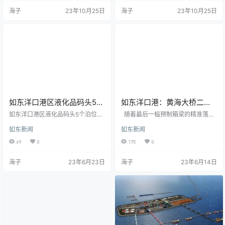
桐昆聚酯一体化项目建设现场，映
大世纪梦想，在今天看来，这“三大
海子
23年10月25日
海子
23年10月25日
入眼帘的是一派火热的图景。经过
梦想”早已实现。而实现这“三大梦
三年建设，省重大产业项目的一期
想”的过程，正是罗一民主政南通的
已进入扫尾阶段，6套聚酯纺丝装
时候。 实现“大港梦”，就是建成如
置、两套PTA装置全部投运，今年底
东洋口港。 罗一民，江苏省政协原
全面投产后，销售额有望突破250亿
副主席，南通市委原书记。他主政
元。 坐在江苏嘉通能源有限公司会
南通的10多年间，十分重视南通
议室…
的…
如东洋口港区液化品码头5个
如东洋口港：黄海大桥二桥
泊位全部启用
主桥顺利合龙
如东洋口港区液化品码头5个泊位全
随着最后一榀预制箱梁的精准落
部启用 日前，如东县洋口港区
梁，如东洋口港区黄海大桥二桥工
如东新闻
如东新闻
液化品码头二期工程G4、G5泊位通
程上部结构全线贯通，至此该项目9
过验收正式启用，标志着这个码头5
36榀箱梁全部架设完成，为本项目2
69
0
175
0
个泊位全部实现对外开放，年吞吐
023年7月底主线通车的总体目标奠
能力可超过400万吨，能有效满足
定了坚实的基础。 黄海二桥工程位
海子
23年6月23日
海子
23年6月14日
如东临港产业区相关企业液体散货
于黄海大桥一桥东侧，桥梁总厂10.
的运输需求。 15日下午3点30分，
035公里，设计宽度13.1米，采用的
在如东洋口港阳光岛液化品码头G2
横断面为单幅路型式，布置两车
泊位，来自浙江舟山的“涤海12”轮正
道，行车道两侧设置管廊带，宽1.55
在卸货，3000吨丙烯腈通过管道输
米。桥面高程取16.09米，与一桥协
入罐区，与此同时，另一艘来自上
调使用，便于两座梁桥衔接…
海的液化品…