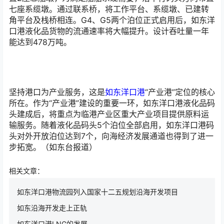
七座系缆墩。通过联系桥，将工作平台、系缆墩、已建转
角平台及栈桥相连。G4、G5两个泊位正式启用后，如东洋
口港液化品货物的流通速率将大幅提升。设计吞吐量一年
能达到478万吨。
坚持港口为产业服务，这是
如东洋口港
“产业港”定位的核心
所在。作为“产业港”建设的重要一环，如东洋口港液化品码
头建成后，将重点为临港产业区重大产业项目提供原料运
输服务。随着液化品码头5个泊位全部启用，如东洋口港码
头对外开放泊位达到7个，向海经济发展通道也得到了进一
步拓宽。（如东台报道）
相关文章：
如东洋口港物流园列入国家十二五规划沿海开发项目
如东沿海开发走上正轨
如东洋口港LNG的发展