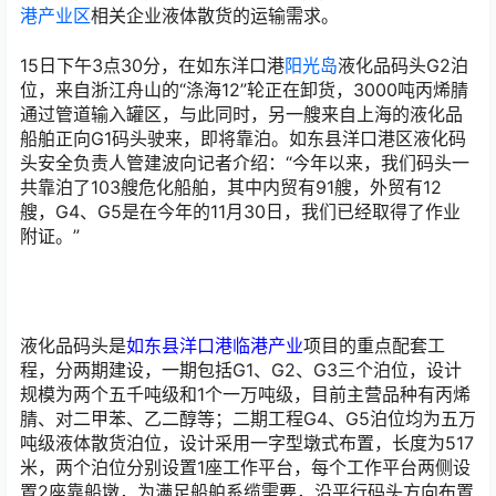
港产业区
相关企业液体散货的运输需求。
15日下午3点30分，在如东洋口港
阳光岛
液化品码头G2泊
位，来自浙江舟山的“涤海12”轮正在卸货，3000吨丙烯腈
通过管道输入罐区，与此同时，另一艘来自上海的液化品
船舶正向G1码头驶来，即将靠泊。如东县洋口港区液化码
头安全负责人管建波向记者介绍：“今年以来，我们码头一
共靠泊了103艘危化船舶，其中内贸有91艘，外贸有12
艘，G4、G5是在今年的11月30日，我们已经取得了作业
附证。”
液化品码头是
如东县洋口港临港产业
项目的重点配套工
程，分两期建设，一期包括G1、G2、G3三个泊位，设计
规模为两个五千吨级和1个一万吨级，目前主营品种有丙烯
腈、对二甲苯、乙二醇等；二期工程G4、G5泊位均为五万
吨级液体散货泊位，设计采用一字型墩式布置，长度为517
米，两个泊位分别设置1座工作平台，每个工作平台两侧设
置2座靠船墩，为满足船舶系缆需要，沿平行码头方向布置