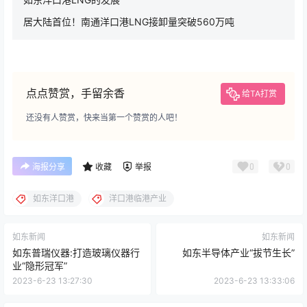
居大陆首位！南通洋口港LNG接卸量突破560万吨
点点赞赏，手留余香
给TA打赏
还没有人赞赏，快来当第一个赞赏的人吧！
0
0
海报分享
收藏
举报
如东洋口港
洋口港临港产业
如东新闻
如东新闻
如东普瑞仪器:打造玻璃仪器行
如东半导体产业“拔节生长”
业“隐形冠军”
2023-6-23 13:27:30
2023-6-23 13:33:06