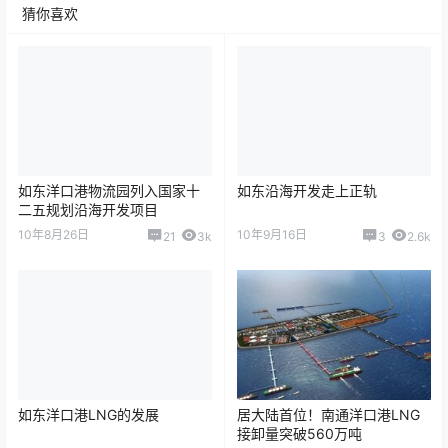
猜你喜欢
如东洋口港物流园列入国家十
如东沿海开发走上正轨
二五规划沿海开发项目
10年8月26日
10年9月16日
21
3k
3
2.6k
如东洋口港LNG的发展
居大陆首位！南通洋口港LNG
接卸量突破560万吨