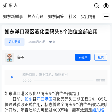
如东人
如东新鲜事
热点专题
如东问答
社区
实用导航
如东
如东洋口港区液化品码头5个泊位全部启用
0
如东新闻
23年6月23日
海子
关注
私信
释放双眼，带上耳机，听听看~！
00:00
00:00
如东洋口港区液化品码头5个泊位全部启用
日前，
如东
县
洋口港区
液化品码头二期工程G4、G5泊
位通过验收正式启用，标志着这个码头5个泊位全部实现对
外开放，年吞吐能力可超过400万吨，能有效满足
如东临