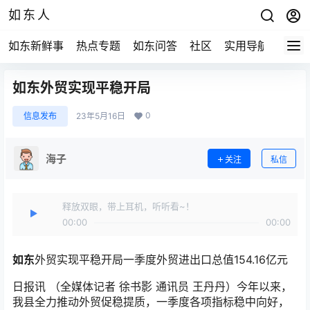
如东人
如东新鲜事
热点专题
如东问答
社区
实用导航
如东
如东外贸实现平稳开局
0
信息发布
23年5月16日
海子
关注
私信
释放双眼，带上耳机，听听看~！
00:00
00:00
如东
外贸实现平稳开局一季度外贸进出口总值154.16亿元
日报讯 （全媒体记者 徐书影 通讯员 王丹丹）今年以来，
我县全力推动外贸促稳提质，一季度各项指标稳中向好，