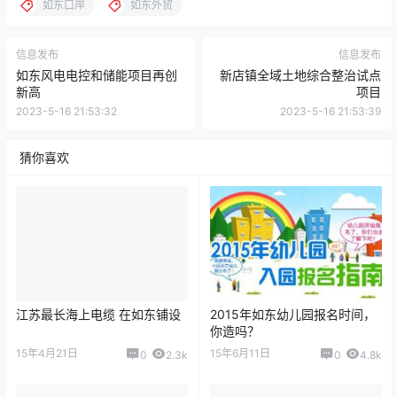
如东口岸
如东外贸
信息发布
信息发布
如东风电电控和储能项目再创
新店镇全域土地综合整治试点
新高
项目
2023-5-16 21:53:32
2023-5-16 21:53:39
猜你喜欢
江苏最长海上电缆 在如东铺设
2015年如东幼儿园报名时间，
你造吗？
15年4月21日
15年6月11日
0
2.3k
0
4.8k