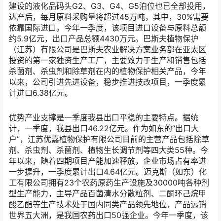
建设的液化品码头G2、G3、G4、G5泊位也已全部投用，
达产后，每月原料采购量将超过45万吨，其中，30%需要
依靠国际进口。今年一季度，该项目进口设备与原料总额
约5.9亿元，出口产品总额4430万元。巴斯夫植物保护
（江苏）有限公司是巴斯夫农业解决方案业务部在亚太区
投资的第一家独资生产工厂，主要致力于生产和销售包括
杀菌剂、杀虫剂和除草剂在内的植物保护相关产品，今年
以来，公司引进先进设备，稳步推进技改项目，一季度累
计进口6.38亿元。
优势产业支撑是一季度我县出口平稳的主要特点。据统
计，一季度，我县出口46.22亿元。作为如东的“出口大
户”，江苏优嘉植物保护有限公司目前的主营产品包括除草
剂、杀虫剂、杀菌剂、植物生长调节剂等四大类55种。今
年以来，随着四期项目产能加速释放，企业市场占有率进
一步提升，一季度累计出口4.64亿元。迈克斯（如东）化
工有限公司拥有23个农药原药生产设施及30000吨各种剂
型生产能力，主导产品百菌清水分散粒剂、二酮环己烷甲
酸乙酯等生产技术处于国内同类产品领先地位，产品远销
世界五大洲，是我国农药出口50强企业。今年一季度，该