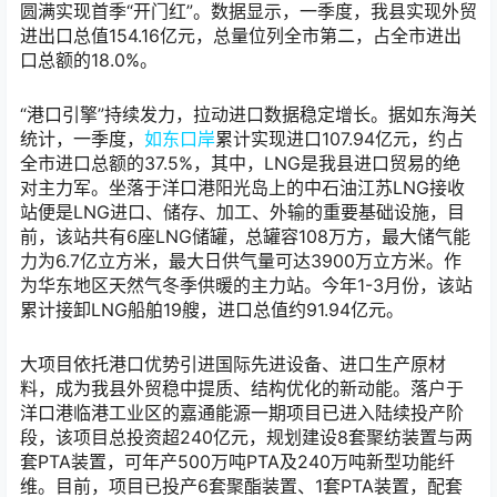
圆满实现首季“开门红”。数据显示，一季度，我县实现外贸
进出口总值154.16亿元，总量位列全市第二，占全市进出
口总额的18.0%。
“港口引擎”持续发力，拉动进口数据稳定增长。据如东海关
统计，一季度，
如东口岸
累计实现进口107.94亿元，约占
全市进口总额的37.5%，其中，LNG是我县进口贸易的绝
对主力军。坐落于洋口港阳光岛上的中石油江苏LNG接收
站便是LNG进口、储存、加工、外输的重要基础设施，目
前，该站共有6座LNG储罐，总罐容108万方，最大储气能
力为6.7亿立方米，最大日供气量可达3900万立方米。作
为华东地区天然气冬季供暖的主力站。今年1-3月份，该站
累计接卸LNG船舶19艘，进口总值约91.94亿元。
大项目依托港口优势引进国际先进设备、进口生产原材
料，成为我县外贸稳中提质、结构优化的新动能。落户于
洋口港临港工业区的嘉通能源一期项目已进入陆续投产阶
段，该项目总投资超240亿元，规划建设8套聚纺装置与两
套PTA装置，可年产500万吨PTA及240万吨新型功能纤
维。目前，项目已投产6套聚酯装置、1套PTA装置，配套