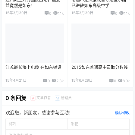
益竟然是如东！
已进驻如东高级中学
15年3月30日
15年3月30日
0
1.1k
0
1.1k
江苏最长海上电缆 在如东铺设
2015如东普通高中录取分数线
15年4月21日
15年6月29日
0
2.3k
0
8.9k
0 条回复
文章作者
管理员
A
M
欢迎您，新朋友，感谢参与互动！
确认修改