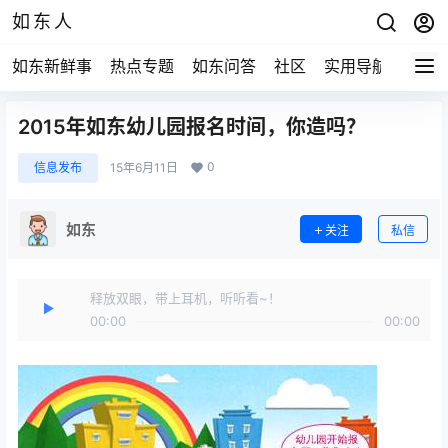
如东人
如东新鲜事
热点专题
如东问答
社区
实用导航
如东
2015年如东幼儿园报名时间，你造吗？
0
信息发布
15年6月11日
如东
关注
私信
释放双眼，带上耳机，听听看~！
00:00
00:00