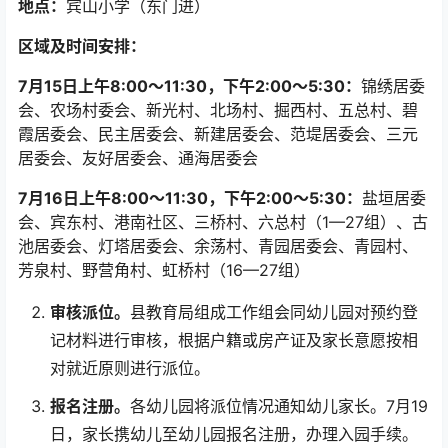
地点：
宾山小学（东门进）
区域及时间安排：
7
月15日
上午8:00～11:30，下午2:00～5:30：
锦绣居委
会、农场村委会、新光村、北场村、掘西村、五总村、碧
霞居委会、民主居委会、新建居委会、范堤居委会、三元
居委会、友好居委会、通海居委会
7
月16日
上午8:00～11:30，下午2:00～5:30：
盐垣居委
会、宾东村、港南社区、三桥村、六总村（1—27组）、古
池居委会、灯塔居委会、余荡村、青园居委会、青园村、
芳泉村、野营角村、虹桥村（16—27组）
审核派位。
县教育局组成工作组会同幼儿园对预约登
记材料进行审核，根据户籍或房产证及家长意愿按相
对就近原则进行派位。
报名注册。
各幼儿园将派位情况通知幼儿家长。7月19
日，家长携幼儿至幼儿园报名注册，办理入园手续。