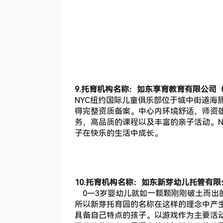
9.托育机构名称：如东享育教育有限公司
NYC纽约国际儿童俱乐部位于城中街道海
得完整资质备案。中心内环境舒适，师资雄
务，高品质的课程以及丰富的亲子活动。N
子在快乐的生活中成长。
10.托育机构名称：如东新芽幼儿托管有限
0—3岁婴幼儿就如一颗颗刚刚破土而出
所以新芽托育园的名称在这样的理念中产
具备自己特点的孩子。以游戏作为主要活
发幼儿的智力，用适合幼儿年龄特点的故
芽、开花、结果。这就是新芽托育园的主
11.托育机构名称：如东爱幼托育有限公
提姆小熊亲子中心遵循英国早期教育体系（
方共同融入的教育模式，以视、听、嗅、