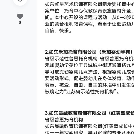
如东繁星艺术培训有限公司新爱婴托育中
案单位。托育中心保教保育设施器材齐全
间。本中心开设的课程与活动，从0－3
0
业的蒙台梭利教育课程，着重于让低龄幼
自信、快乐。
2.如东禾加托育有限公司（禾加婴幼学苑
省级示范性普惠托育机构 省级普惠托育机
禾加婴幼学苑位于县城城中街道通海路九号
学习皮克勒婴幼儿照护法，根据婴幼儿成
要活动形式，促进婴幼儿在身体发育、动
尊重、被爱、自由、自主的环境中引发生命
被确定为“江苏省示范性托育机构”。
3.如东晟融教育培训有限公司（红黄蓝成
省级普惠托育机构
如东晟融教育培训有限公司(红黄蓝成长中
达十一年探索研究、学习沉淀的专业从事0