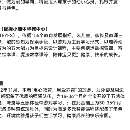
行为的五大能力为目标来设计课程，主要包括运动探索课、音
文绘本课、魔法数学课等，陪伴宝贝更加健康、快乐的成长。
园
2年11月，本着“用心教育，用爱养育”的理念，为孙窑及周边
托班配备了优质的师资队伍，为18-36个月的宝宝开设了五感体
、味觉等五感体验中游戏学习、；在此基础上为30-36个月
配备多种感统玩具外，同时为满足多元智能课程还配备了角色
全、环境优雅是孩子们生活学习、健康成长的快乐家园。
园
9月份开班，并坚持按托育标准招收24-36个月的幼儿。我园
念，培养“健康、智慧、自信、快乐”的儿童。幼儿园尝试用大
姐的带领下参加幼儿园体能式大循环运动，培养他们自由、自
内游戏，帮助幼儿学会合作，学会交往，学会友爱，学会共
础。