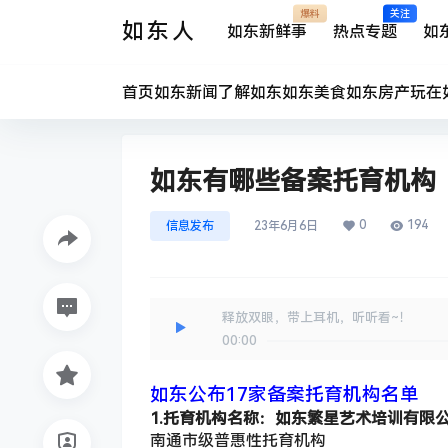
爆料
关注
如东人
如东新鲜事
热点专题
如
首页
如东新闻
了解如东
如东美食
如东房产
玩在
如东有哪些备案托育机构
0
194
信息发布
23年6月6日
释放双眼，带上耳机，听听看~！
00:00
如东公布17家备案托育机构名单
1.托育机构名称：如东繁星艺术培训有限
南通市级普惠性托育机构