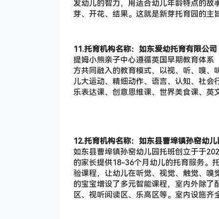
儿大运动、精细动作、语言、认知、社会
乐表达课、创意思维课、世界美食课、英
12.托育机构名称：如东县曹埠镇孙窑幼儿
如东县曹埠镇孙窑幼儿园托班创立于于202
的家长提供18-36个月幼儿的托育服务。
验课程，让幼儿在听觉、视觉、触觉、嗅觉
的宝宝增设了多元智能课程，室内外除了
区、视听阅读区、乐高区等。室内设施齐
13.托育机构名称：如东县栟茶镇靖海幼儿
如东县栟茶镇靖海幼儿园托幼班于2021年
践行“自然、生态、和谐、快乐”的教育理
带小的游戏模式，让托育婴幼儿在哥哥姐
主、愉悦、创造的游戏精神。通过各类室
处。为靖海社区婴幼儿的美好未来奠定基