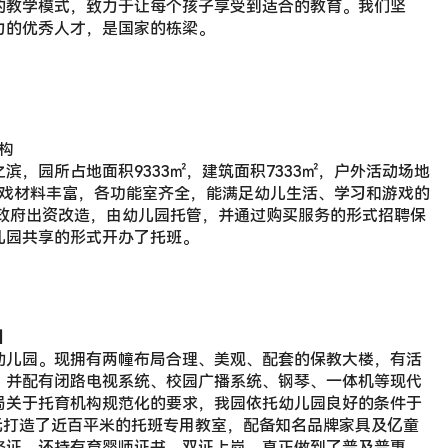
的教学模式，致力于让每个孩子享受到适合的教育。我们坚
力的优秀人才，是国家的栋梁。
构
，园所占地面积9333㎡，建筑面积7333㎡，户外活动场地
，游戏材料丰富，各功能室齐全，能满足幼儿生活、学习和游戏的
由政府出资改造，由幼儿园托管，并通过购买服务的形式招聘保
儿园共享的形式开办了托班。
园
幼儿园。现拥有两幢布局合理、美观、配套的保教大楼，有活
，并配有闭路电视系统、校园广播系统、钢琴、一体机等现代
局关于托育机构规范化的要求，我园依托幼儿园良好的条件于
万元打造了近百平米的托班专用教室，配备知名品牌家具及亿童
格证，还持有育婴师证书，双证上岗，真正做到了普及普惠