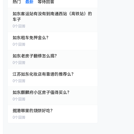
热门
最新
等待回答
如东客运站有没有到南通西站（高铁站）的
车子
0
个回答
如东租车免押金么？
0
个回答
如东老房子翻修怎么搞？
0
个回答
江苏如东化妆店有靠谱的推荐么？
0
个回答
如东麒麟府小区房子值得买么？
0
个回答
掘港哪里的烧饼好吃？
0
个回答