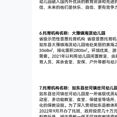
幼儿园融入国内外优质的教育资源和先进
信，未来的他们是快乐、自信、更有竞争
6.托育机构名称：大豫镇海滨幼儿园
省级示范性普惠托育机构 省级普惠托育机
如东县大豫镇海滨幼儿园地处美丽的黄海之滨
3068㎡，绿化面积2800㎡。环境优美
需要。2021年以利用幼儿园闲置教室，
育人员，其余食堂、安保、户外等都与幼
7.托育机构名称：如东县岔河镇岔河幼儿
如东县岔河镇岔河幼儿园是一所省级优质
动室、多功能教室、食堂、保健室等场所
化的保教设施。为了深入贯彻如东县教体
2022年9月开办了托班，政府投资几十
配套玩具，班内两教一保不仅持有教师资