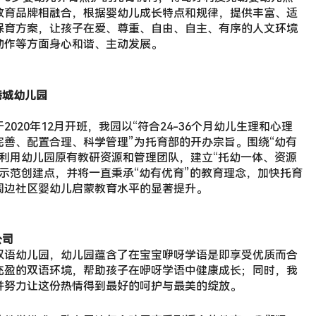
教育品牌相融合，根据婴幼儿成长特点和规律，提供丰富、适
保育方案，让孩子在爱、尊重、自由、自主、有序的人文环境
动作等方面身心和谐、主动发展。
港城幼儿园
020年12月开班，我园以“符合24-36个月幼儿生理和心理
善、配置合理、科学管理”为托育部的开办宗旨。围绕“幼有
利用幼儿园原有教研资源和管理团队，建立“托幼一体、资源
示范创建点，并将一直秉承“幼有优育”的教育理念，加快托育
周边社区婴幼儿启蒙教育水平的显著提升。
公司
双语幼儿园，幼儿园蕴含了在宝宝咿呀学语是即享受优质而合
充盈的双语环境，帮助孩子在咿呀学语中健康成长；同时，我
并努力让这份热情得到最好的呵护与最美的绽放。