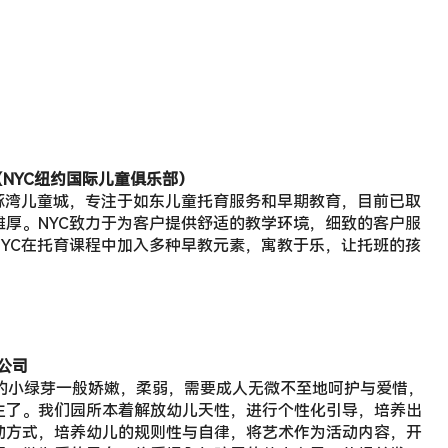
（NYC纽约国际儿童俱乐部）
豚湾儿童城，专注于如东儿童托育服务和早期教育，目前已取
厚。NYC致力于为客户提供舒适的教学环境，细致的客户服
YC在托育课程中加入多种早教元素，寓教于乐，让托班的孩
公司
的小绿芽一般娇嫩，柔弱，需要成人无微不至地呵护与爱惜，
生了。我们园所本着解放幼儿天性，进行个性化引导，培养出
动方式，培养幼儿的规则性与自律，将艺术作为活动内容，开
事，做为爱的导向，将爱埋入与孩子的幼小心灵，扎根并发
旨与特色。
司（提姆小熊中坤苑中心）
EYFS），依据155个教育发展指标，以儿童、家长及教师三
味、触的感知为探索手段，以游戏为主要学习形式，以培养幼