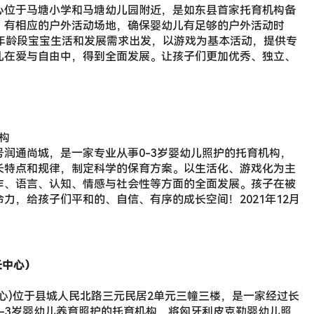
心位于马塘小学和马塘幼儿园附近，是如东县首家托育机构备
，有相应的户外活动场地，确保婴幼儿有足够的户外活动时
岁年龄段宝宝生活和发展需求出发，以游戏为基本活动，提供专
儿在爱与自由中，得到全面发展。让孩子们更加优秀、独立、
）
构
润通尚城，是一家专业从事0-3岁婴幼儿照护的托育机构，
长特点和规律，制定科学的保育方案。以生活化、游戏化为主
作、语言、认知、情感与社会性等方面的全面发展。孩子在被
力，给孩子们平和的、自信、有序的成长空间！2021年12月
长中心）
心)位于县城人民北路三元民居2单元三幢三楼，是一家经过长
-3岁婴幼儿养育照护的托育机构，将匈牙利皮克勒婴幼儿照