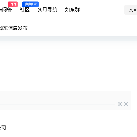
问问
聊聊家常
东问答
社区
实用导航
如东群
文章
如东
信息发布
00:00
公司