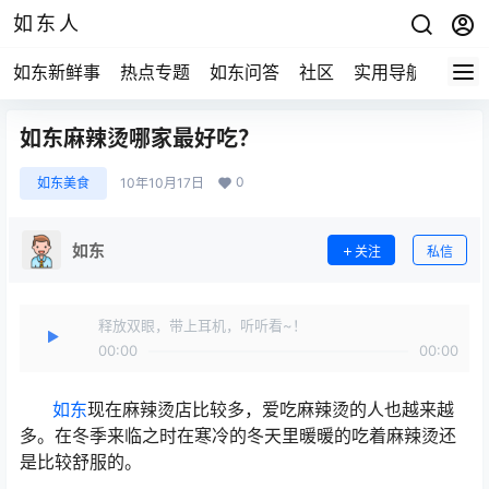
如东人
如东新鲜事
热点专题
如东问答
社区
实用导航
如东
如东麻辣烫哪家最好吃？
0
如东美食
10年10月17日
如东
关注
私信
释放双眼，带上耳机，听听看~！
00:00
00:00
如东
现在麻辣烫店比较多，爱吃麻辣烫的人也越来越
多。在冬季来临之时在寒冷的冬天里暖暖的吃着麻辣烫还
是比较舒服的。