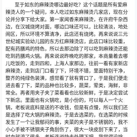
至于如东的麻辣烫哪边最好吃？这个话题是所有爱麻
辣烫人的一个疑问，本人吃过如东麻辣烫几家店，现在分
论并分享下给大家。第一家闻香来麻辣烫，在许府牛杂西
边，在汉城烧烤对面，哪边口味还可以，比较清淡，地处
闹区，所以环境不算清净，此店还有烧烤。再来说说三元
世纪城实验幼儿园的东方红麻辣烫店，此店口味比较重，
配有药膳鸡的特色，所以去那边除了可以吃到麻辣烫还能
吃到药膳鸡火锅。再来说说昨晚吃的那家，本商量着去哪
儿吃饭的，走到四和，上海人家那边，往前一看有家新店
麻辣烫，走到店门口看了下，环境不错，里面特别干净，
整齐的纯绿色装潢，感觉看了就有胃口了，于是我们便走
进去看了下，菜的品种也比较多，蔬菜，荤类，海鲜，非
常全。再者用夹子夹了菜看看也比较新鲜，于是决定尝试
下新店。里面也有火锅吃，是小份的，可以每人一个火
锅，老板说底料是送的不收钱，但是有点慢，所以我们还
是选择了吃大锅的麻辣烫。于是去选菜的，在选菜的时候
发生了一个让我郁闷的事，夹菜的夹子是不锈钢的，我不
小心手被不锈钢夹子角刮伤了，很大一块皮刮下来了，当
时血就流了很多，老板连说快去处理下吧，我觉得没啥