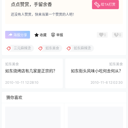
点点赞赏，手留余香
给TA打赏
还没有人赞赏，快来当第一个赞赏的人吧！
0
0
海报分享
收藏
举报
三元麻辣烫
如东美食
如东麻辣烫
如东美食
如东美食
如东烧烤店有几家是正宗的？
如东街头风味小吃何去何从？
2010-10-11 12:28:10
2010-11-6 12:02:30
猜你喜欢