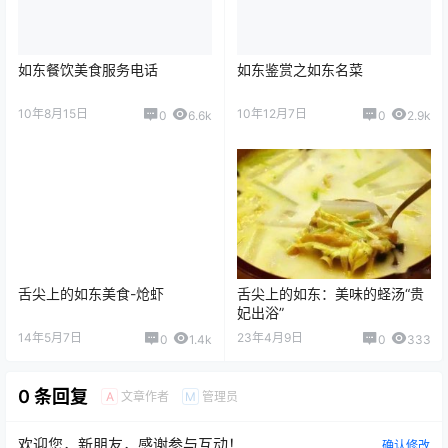
如东餐饮美食服务电话
如东鉴赏之如东名菜
10年8月15日
10年12月7日
0
6.6k
0
2.9k
舌尖上的如东美食-炝虾
舌尖上的如东：美味的蛏汤“贵
妃出浴”
14年5月7日
23年4月9日
0
1.4k
0
333
0 条回复
文章作者
管理员
A
M
欢迎您，新朋友，感谢参与互动！
确认修改