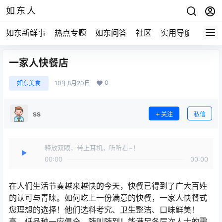
如东人
如东新鲜事
热点专题
如东问答
社区
实用导航
如东
一家人快餐店
0
如东美食
10年8月20日
ss
关注
私信
释放双眼，带上耳机，听听看~！
00:00
00:00
在人们生活节奏越来越快的今天，快餐已得到了广大百姓
的认可与青睐。如何吃上一份满意的快餐，一家人快餐式
您理想的选择！他们选料考究、卫生整洁、口味鲜美！
高、低品种一应俱全，随叫随到！能满足各层次人士的需