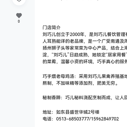
0
门店简介
刘巧儿创立于2000年，是刘巧儿餐饮管
人耳熟能详的老品牌，是一个广受南通及
扬州狮子头等家常菜为中心产品，结合上
淀，“刘巧儿”日趋成熟，她锁定“居家用
的菜肴，温馨小资的环境，巧手真心的服
巧手煨老母鸡汤：采用刘巧儿果禽养殖基
熬制，不加味精等添加剂，肥美无穷。
秘制香蹄：巧儿秘料浇配烹制而成，让人
地址：如东县盛世华城2号楼
电话：0513-68503777/15962849702