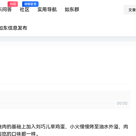
问问
聊聊家常
东问答
社区
实用导航
如东群
文章
如东
信息发布
00:00
烧肉的基础上加入刘巧儿草鸡蛋，小火慢慢烤至油水外溢，肉
店吃的口味都一样。