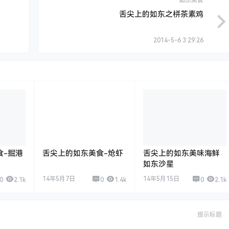
如东美食
舌尖上的如东之栟茶素鸡
2014-5-6 3:29:26
食-掘港
舌尖上的如东美食-炝虾
舌尖上的如东美味海鲜
如东沙星
14年5月7日
14年5月15日
0
2.1k
0
1.4k
0
2.1k
提示标题