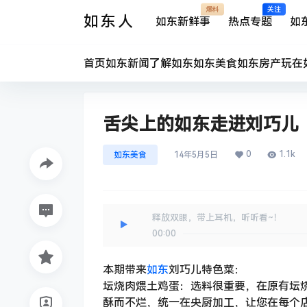
爆料
关注
如东人
如东新鲜事
热点专题
如
首页
如东新闻
了解如东
如东美食
如东房产
玩在
舌尖上的如东走进刘巧儿
0
1.1k
如东美食
14年5月5日
释放双眼，带上耳机，听听看~！
00:00
本期带来
如东
刘巧儿特色菜：
坛烧肉煨土鸡蛋：选料很重要，在原有坛
酥而不烂，统一在央厨加工，让您在每个