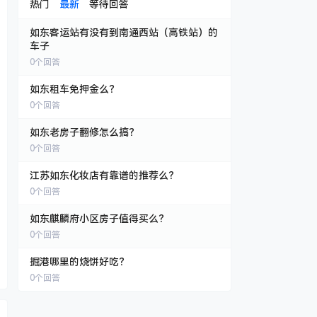
热门
最新
等待回答
如东客运站有没有到南通西站（高铁站）的
车子
0
个回答
如东租车免押金么？
0
个回答
如东老房子翻修怎么搞？
0
个回答
江苏如东化妆店有靠谱的推荐么？
0
个回答
如东麒麟府小区房子值得买么？
0
个回答
掘港哪里的烧饼好吃？
0
个回答