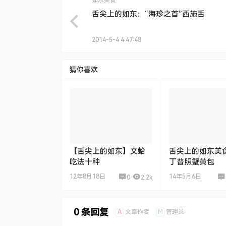
如东美食
舌尖上的如东：“海珍之首”西施舌
2014-5-4 4:47:48
猜你喜欢
【舌尖上的如东】文蛤
舌尖上的如东美
吃法十种
丁普照蟹黄包
12年8月18日
14年5月6日
0
2.2k
0 条回复
A
M
文章作者
管理员