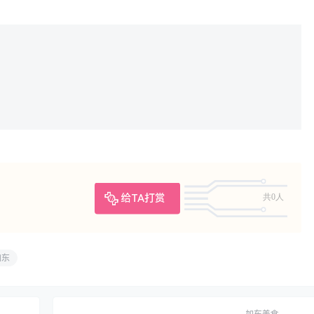
给TA打赏
共0人
如东