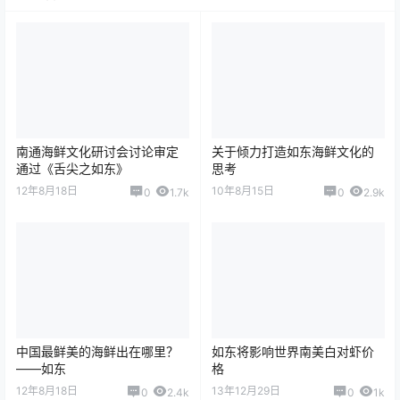
南通海鲜文化研讨会讨论审定
关于倾力打造如东海鲜文化的
通过《舌尖之如东》
思考
12年8月18日
10年8月15日
0
1.7k
0
2.9k
中国最鲜美的海鲜出在哪里？
如东将影响世界南美白对虾价
——如东
格
12年8月18日
13年12月29日
0
2.4k
0
1k