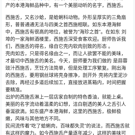
产的本港海鲜品种中，有一个美丽动听的名字，西施舌。
西施舌，又名沙蛤，是蛤蜊科动物。外形呈厚实的三角扇
形，普普通通无法与四美之首西施相联。如东本港海鲜
中，西施舌有很高的地位，被誉为“海珍之首”。在如东 刘
埠的一家海鲜酒楼里，西施舌深受食客欢迎。厨师告诉我
们，西施舌的得名，缘自它壳内软肉别致的形态 。
壳肉如舌，只是得名缘由之一，而让人欲罢不能的美味，
才最切中西施舌的美名。今天，厨师要为我们做的 是蒜蓉
豉汁西施舌，烹饪方法简单，但是处理工序繁复。刚出海
的西施舌，要用钢丝球将壳身擦净，剖开外 壳将内里泥沙
去除，再经过多道后续加工，直接放进蒸箱内，时间把握
要精准。
出炉的西施舌淋上一层店家自制的特色香油，就能上桌。
美丽的名字流动着温柔的幻想，洁白剔透的美人之舌引人
垂涎欲滴。如东盛产本港海鲜，这里的西施舌，极鲜极
嫩，风味与其他地方不同。
民间流传着“吃了蛤蜊肉，百味都失灵”的说法，而西施舌就
有这样的魔力。如今西施舌产量逐年减少，这样的美味可