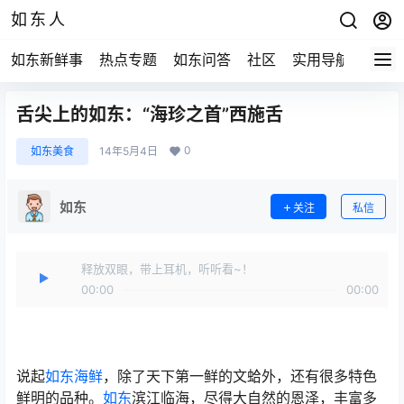
如东人
如东新鲜事
热点专题
如东问答
社区
实用导航
如东
舌尖上的如东：“海珍之首”西施舌
0
如东美食
14年5月4日
如东
关注
私信
释放双眼，带上耳机，听听看~！
00:00
00:00
说起
如东海鲜
，除了天下第一鲜的文蛤外，还有很多特色
鲜明的品种。
如东
滨江临海，尽得大自然的恩泽，丰富多