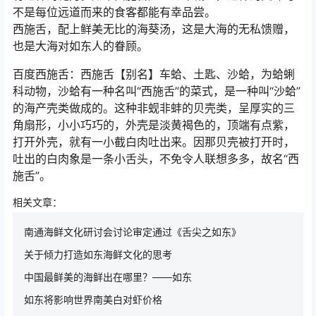
不是每位远道而来的食客都能有幸品尝。
西施舌，配上鲜美无比的海葵汤，这是大海的无私馈赠，
也是大海对如东人的眷顾。
百度西施舌：西施舌【别名】车蛤、土匙、沙蛤，为蛤蜊
科动物，沙蛤有一种名叫“西施舌”的菜式，是一种叫“沙蛤”
的海产壳类做成的。这种非蚬非蚌的贝壳类，呈厚实的三
角扇形，小小巧巧的，外壳是淡黄褐色的，顶端有点紫，
打开外壳，就有一小截白肉吐出来。因那贝壳被打开时，
吐出的白肉象是一条小舌头，不免令人联想多多，故名“西
施舌”。
相关文章：
南通海鲜文化研讨会讨论审定通过《舌尖之如东》
关于倾力打造如东海鲜文化的思考
中国最鲜美的海鲜出在哪里？——如东
如东将影响世界南美白对虾价格