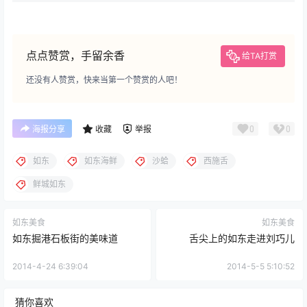
点点赞赏，手留余香
给TA打赏
还没有人赞赏，快来当第一个赞赏的人吧！
0
0
海报分享
收藏
举报
如东
如东海鲜
沙蛤
西施舌
鲜城如东
如东美食
如东美食
如东掘港石板街的美味道
舌尖上的如东走进刘巧儿
2014-4-24 6:39:04
2014-5-5 5:10:52
猜你喜欢