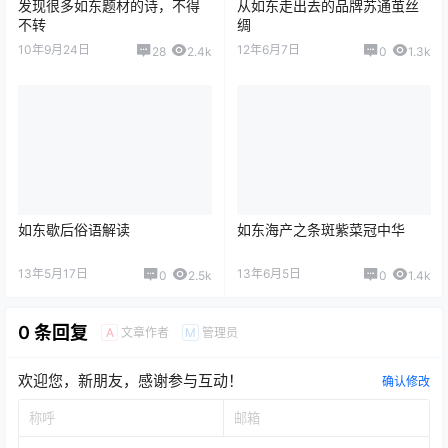
发现很多如东题材的诗，不得
从如东走出去的品牌苏通茧丝
不转
绸
10年9月24日
12年6月7日
28
2.4k
0
1.3k
如东歇后俗语解读
如东海产之条斑紫菜冠中华
13年5月17日
13年6月5日
0
2.5k
0
1.4k
0 条回复
文章作者
管理员
A
M
欢迎您，新朋友，感谢参与互动！
确认修改