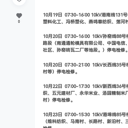
10
月19日
07:30-16:00 10kV
港南线131
0
塑料化工、冯桥塑化、燕鸣春纺织、荡河
10
月20日
07:30-16:00 10kV
孙窑线88号
路段（南通通轮模具有限公司、中国电信
社区、孙窑砖瓦二厂等地段。）停电检修
10
月20日
07:30-21:00 10kV
长西线35
村等）停电检修。
10
月22日
07:00-17:30 10kV
新西线36
织、五元建材厂、永华米业、汤园精制米
村）停电检修。
10
月23日
07:00-15:30 10kV
港埠线85号
（维科纺织、马南村、长路村、新沿村、三沿