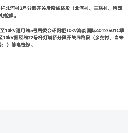
2号杆北河村2号分路开关后段线路段（北河村、三联村、坞西
停电检修。
10kV通用线5号居委会环网柜10kV海韵国际4012/401C联
开关至10kV掘经线22号杆灯塔桥分段开关线路段（余荡村、自来
等；）停电检修。