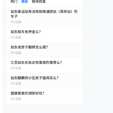
热门
最新
等待回答
如东客运站有没有到南通西站（高铁站）的
车子
0
个回答
如东租车免押金么？
0
个回答
如东老房子翻修怎么搞？
0
个回答
江苏如东化妆店有靠谱的推荐么？
0
个回答
如东麒麟府小区房子值得买么？
0
个回答
掘港哪里的烧饼好吃？
0
个回答