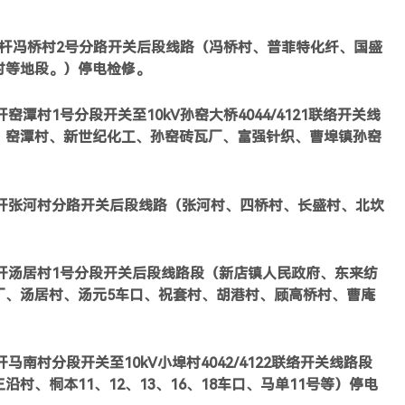
号杆冯桥村2号分路开关后段线路（冯桥村、普菲特化纤、国盛
村等地段。）停电检修。
杆窑潭村1号分段开关至10kV孙窑大桥4044/4121联络开关线
、窑潭村、新世纪化工、孙窑砖瓦厂、富强针织、曹埠镇孙窑
。
号杆张河村分路开关后段线路（张河村、四桥村、长盛村、北坎
号杆汤居村1号分段开关后段线路段（新店镇人民政府、东来纺
厂、汤居村、汤元5车口、祝套村、胡港村、顾高桥村、曹庵
杆马南村分段开关至10kV小埠村4042/4122联络开关线路段
村、桐本11、12、13、16、18车口、马单11号等）停电