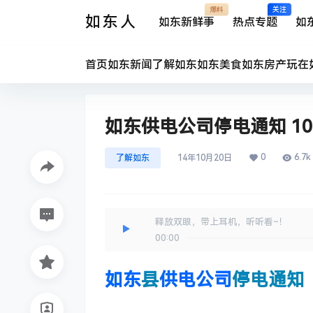
爆料
关注
如东人
如东新鲜事
热点专题
如
首页
如东新闻
了解如东
如东美食
如东房产
玩在
如东供电公司停电通知 10月
0
6.7k
了解如东
14年10月20日
释放双眼，带上耳机，听听看~！
00:00
如东
县
供电公司
停电通知