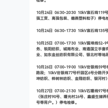
检修。
10
月24日
06:30-20:30 10kV
袁石线11
强工贸、高强包装、德燕塑料粒子）停电
10
月24日
06:30-17:30 10kV
袁石线13
10
月25日
07:00-17:30 10kV
掘埠线52
务、锐阳纺织、城南布业、南通国立手套
业、如东金丝纺织有限公司、银北村等地
10
月26日
07:00-19:00 10kV
岔银线59号
路段；10kV岔银线77号杆园区6号分
坤纺织、桦树林纺织、金翔纺织、银河村
10
月27日
07:00-21:30 10kV
石曙线97号
（张庄村90号、曙光村26号、鑫盛生猪养
号等用户。）停电检修。