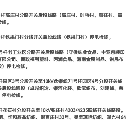
9号杆高庄村分路开关后段线路（高庄村、时桥村、蔡庄村、高
检修。
5号杆铁果门村分路开关后段线路（铁果门村）停电检修。
-9号杆老工业区分路开关后段线路（守俊味业食品、中亚包装印
有限公司、民政福利塑料、阿润食品、港南金属制品、锐晟布
段）停电检修。
杆园区3号分段开关至10kV岔银线71号杆园区4号分段开关线
路开关后段线路段（卓越织造、银河化轻、欣沅织布、刘建峰、荣
）停电检修。
杆花石村分段开关至10kV张庄村4203/4235联络开关线路段。
殖、华和鑫益纺织、倪官庄村33号、昊至琼艳纺织、曙光村64