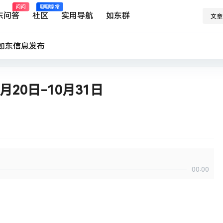
问问
聊聊家常
东问答
社区
实用导航
如东群
文章
如东
信息发布
20日-10月31日
00:00