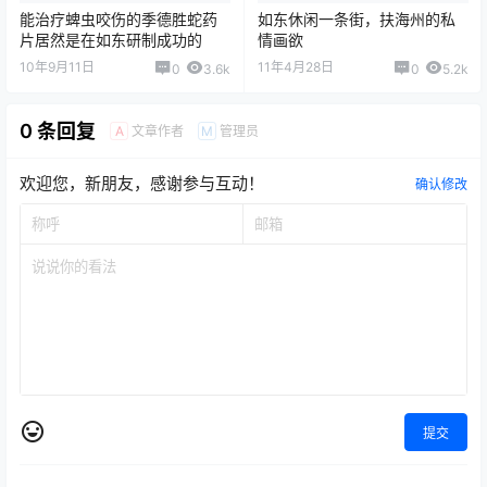
能治疗蜱虫咬伤的季德胜蛇药
如东休闲一条街，扶海州的私
片居然是在如东研制成功的
情画欲
10年9月11日
11年4月28日
0
3.6k
0
5.2k
0 条回复
文章作者
管理员
A
M
欢迎您，新朋友，感谢参与互动！
确认修改
提交