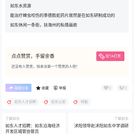
如东水资源
能治疗蜱虫咬伤的季德胜蛇药片居然是在如东研制成功的
如东休闲一条街，扶海州的私情画欲
点点赞赏，手留余香
给TA打赏
还没有人赞赏，快来当第一个赞赏的人吧！
0
0
海报分享
收藏
举报
如东人才招聘
如东公安
特勤
了解如东
了解如东
如东人才招聘：如东沿海经济
沭阳领导赴沭阳如东中学调研
开发区城管协管员