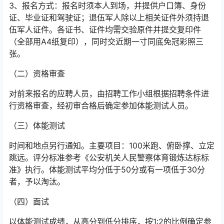
3、报名方式：报名时须本人到场，并提供户口簿、身份
证、毕业证和驾驶证；退伍军人除以上相关证件外须持退
伍军人证件。各证书、证件均需交验原件并提交复印件
（全部用A4纸复印），同时交近期一寸同底免冠彩照三
张。
（二）资格审查
对前来报名的应聘人员，由招聘工作小组根据招聘条件进
行资格审查，经初审合格后确定参加体能测试人员。
（三）体能测试
时间和地点另行通知。主要项目：100米跑、俯卧撑、立定
跳远。评分标准参考《公安机关人民警察体育锻炼达标标
准》执行。体能测试平均分低于50分或有一项低于30分
者，予以淘汰。
（四）面试
以体能测试成绩，从高分到低分排序，按1:2的比例确定参