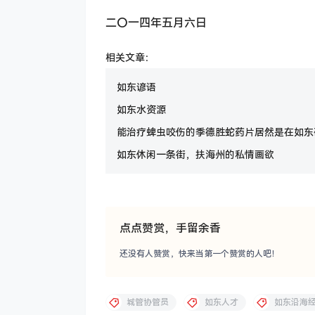
二〇一四年五月六日
相关文章：
如东谚语
如东水资源
能治疗蜱虫咬伤的季德胜蛇药片居然是在如东
如东休闲一条街，扶海州的私情画欲
点点赞赏，手留余香
还没有人赞赏，快来当第一个赞赏的人吧！
城管协管员
如东人才
如东沿海