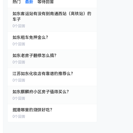
热门
最新
等待回答
如东客运站有没有到南通西站（高铁站）的
车子
0
个回答
如东租车免押金么？
0
个回答
如东老房子翻修怎么搞？
0
个回答
江苏如东化妆店有靠谱的推荐么？
0
个回答
如东麒麟府小区房子值得买么？
0
个回答
掘港哪里的烧饼好吃？
0
个回答