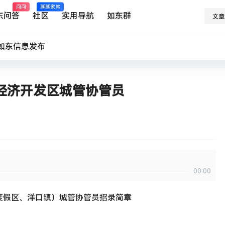
问问
聊聊家常
东问答
社区
实用导航
如东群
文章
如东
信息发布
经济开发区城管协管员
00:00
度假区、洋口镇）城管协管员招录简章