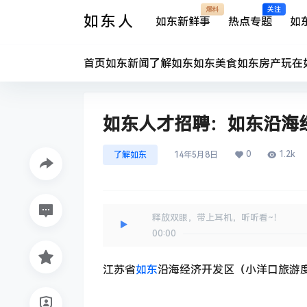
爆料
关注
如东人
如东新鲜事
热点专题
如
首页
如东新闻
了解如东
如东美食
如东房产
玩在
如东人才招聘：如东沿海
0
1.2k
了解如东
14年5月8日
释放双眼，带上耳机，听听看~！
00:00
江苏省
如东
沿海经济开发区（小洋口旅游