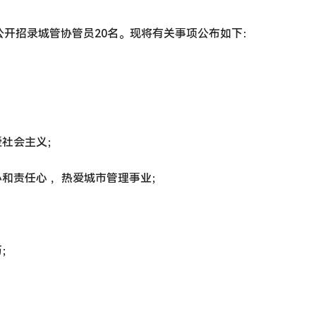
开招录城管协管员20名。现将有关事项公布如下：
爱社会主义；
心和责任心 ，热爱城市管理事业；
历；