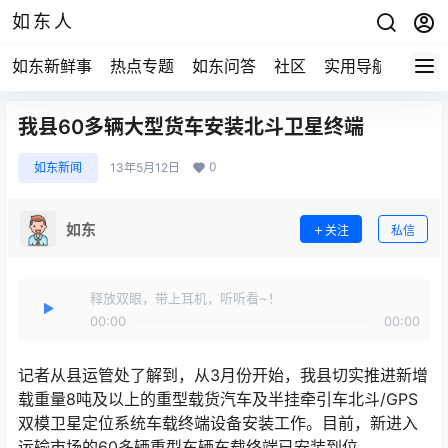
如东人
如东新鲜事
热点专题
如东问答
社区
实用导航
如东
我县60多辆大型货车安装北斗卫星终端
0
如东新闻
13年5月12日
如东
关注
私信
释放双眼，带上耳机，听听看~！
00:00
00:00
记者从县运管处了解到，从3月份开始，我县切实推进新增
载重量8吨及以上的重型载货汽车及半挂牵引车北斗/GPS
双模卫星定位系统车载终端设备安装工作。目前，新进入
运输市场的60多辆重型车辆车载终端已安装到位。