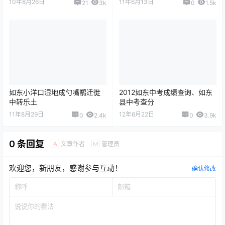
10年8月26日
11年6月13日
21
3k
0
1.5k
如东小洋口湿地成勺嘴鹬迁徙
2012如东中考成绩查询、如东
中转乐土
县中考查分
11年8月29日
12年6月22日
0
2.4k
0
3.9k
0 条回复
文章作者
管理员
A
M
欢迎您，新朋友，感谢参与互动！
确认修改