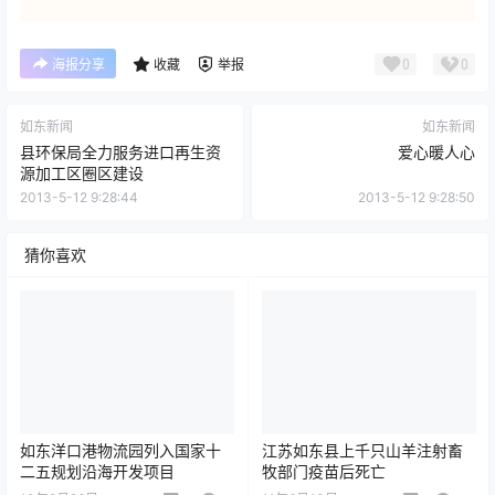
0
0
海报分享
收藏
举报
如东新闻
如东新闻
县环保局全力服务进口再生资
爱心暖人心
源加工区圈区建设
2013-5-12 9:28:44
2013-5-12 9:28:50
猜你喜欢
如东洋口港物流园列入国家十
江苏如东县上千只山羊注射畜
二五规划沿海开发项目
牧部门疫苗后死亡