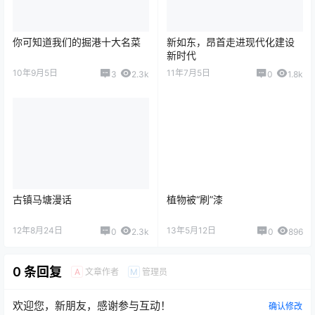
你可知道我们的掘港十大名菜
新如东，昂首走进现代化建设
新时代
10年9月5日
11年7月5日
3
2.3k
0
1.8k
古镇马塘漫话
植物被“刷”漆
12年8月24日
13年5月12日
0
2.3k
0
896
0 条回复
文章作者
管理员
A
M
欢迎您，新朋友，感谢参与互动！
确认修改