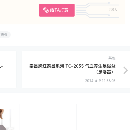
给TA打赏
共0人
可折叠
其他
-
泰昌牌红泰昌系列 TC-2055 气血养生足浴盆
（足浴器）
2014-4-9 11:58:03