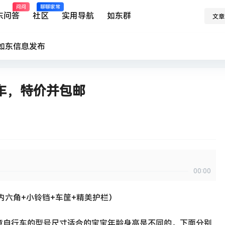
问问
聊聊家常
东问答
社区
实用导航
如东群
文章
如东
信息发布
车，特价并包邮
00:00
内六角+小铃铛+车筐+精美护栏）
童自行车的型号尺寸适合的宝宝年龄身高是不同的。下面分别