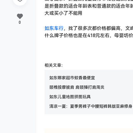
是折叠款的适合年龄表和普通款的适合年
大或买小了不能用
0
如东车行
，找了很多次都价格都偏高，文峰
什么牌子价格也是在418元左右，母婴坊
相关文章：
如东哪家超市蚊香最便宜
颈椎按摩披肩 肩颈捶打肩周炎
如东儿童地图拼图玩具
清凉一夏：夏季男裤子中腰短裤韩版亚麻修身