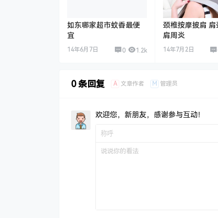
如东哪家超市蚊香最便
颈椎按摩披肩 肩
宜
肩周炎
14年6月7日
14年7月2日
0
1.2k
0 条回复
A
M
文章作者
管理员
欢迎您，新朋友，感谢参与互动！