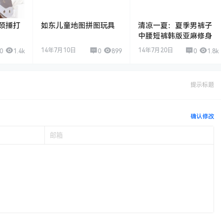
颈捶打
如东儿童地图拼图玩具
清凉一夏：夏季男裤子
中腰短裤韩版亚麻修身
14年7月10日
14年7月20日
0
1.4k
0
899
0
1.8k
提示标题
确认修改