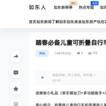
爆料
关注
如东人
如东新鲜事
热点专题
如
首页
如东新闻
了解如东
如东美食
如东房产
玩在
踏春必备儿童可折叠自行
0
918
其他
14年3月25日
释放双眼，带上耳机，听听看~！
00:00
送精美小礼品（装车螺丝刀+多功能扳手+
爱心提示：折叠款儿童自行车和普通款儿