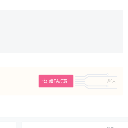
给TA打赏
共0人