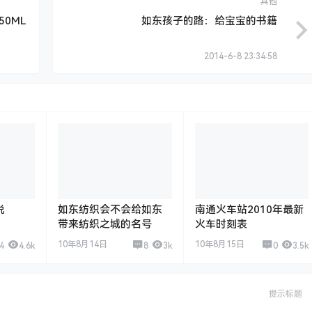
其他
0ML
如东孩子的路：给宝宝的书籍
2014-6-8 23:34:58
说
如东纺织会不会给如东
南通火车站2010年最新
带来纺织之城的名号
火车时刻表
10年8月14日
10年8月15日
4
4.6k
8
3k
0
3.5k
提示标题