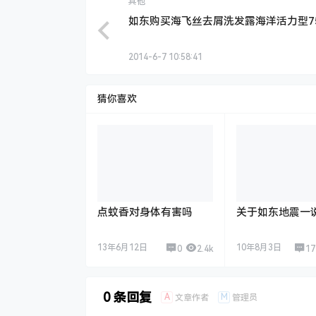
其他
如东购买海飞丝去屑洗发露海洋活力型75
2014-6-7 10:58:41
猜你喜欢
点蚊香对身体有害吗
关于如东地震一
13年6月12日
10年8月3日
0
2.4k
17
0 条回复
A
M
文章作者
管理员