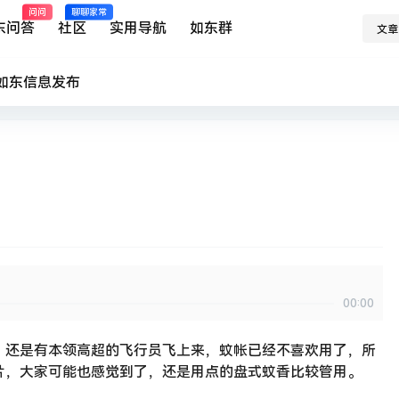
问问
聊聊家常
东问答
社区
实用导航
如东群
文章
如东
信息发布
00:00
，还是有本领高超的飞行员飞上来，蚊帐已经不喜欢用了，所
片，大家可能也感觉到了，还是用点的盘式蚊香比较管用。