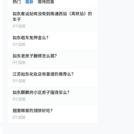
热门
最新
等待回答
如东客运站有没有到南通西站（高铁站）的
车子
0
个回答
如东租车免押金么？
0
个回答
如东老房子翻修怎么搞？
0
个回答
江苏如东化妆店有靠谱的推荐么？
0
个回答
如东麒麟府小区房子值得买么？
0
个回答
掘港哪里的烧饼好吃？
0
个回答