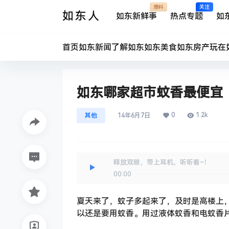
爆料
关注
如东人
如东新鲜事
热点专题
如
首页
如东新闻
了解如东
如东美食
如东房产
玩在
如东哪家超市蚊香最便宜
0
1.2k
其他
14年6月7日
释放双眼，带上耳机，听听看~！
00:00
夏天来了，蚊子多起来了，及时是高楼上
以还是要用蚊香。用过液体蚊香和电蚊香