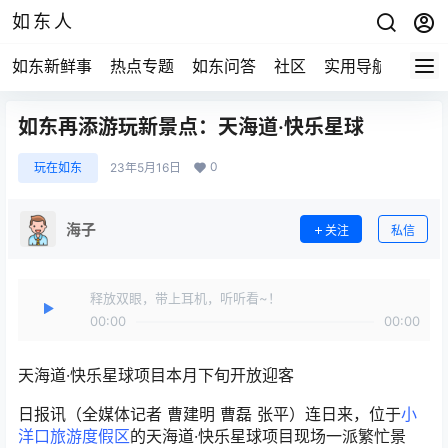
如东人
如东新鲜事
热点专题
如东问答
社区
实用导航
如东
如东再添游玩新景点：天海道·快乐星球
0
玩在如东
23年5月16日
海子
关注
私信
释放双眼，带上耳机，听听看~！
00:00
00:00
天海道·快乐星球项目本月下旬开放迎客
日报讯（全媒体记者 曹建明 曹磊 张平）连日来，位于
小
洋口旅游度假区
的天海道·快乐星球项目现场一派繁忙景