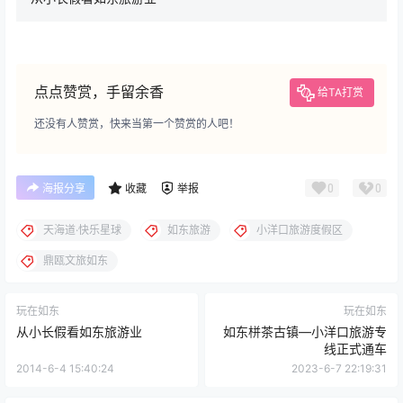
点点赞赏，手留余香
给TA打赏
还没有人赞赏，快来当第一个赞赏的人吧！
0
0
海报分享
收藏
举报
天海道·快乐星球
如东旅游
小洋口旅游度假区
鼎瓯文旅如东
玩在如东
玩在如东
从小长假看如东旅游业
如东栟茶古镇—小洋口旅游专
线正式通车
2014-6-4 15:40:24
2023-6-7 22:19:31