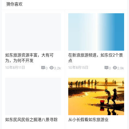
猜你喜欢
如东旅游资源丰富，大有可
在新浪旅游频道，如东仅2个景
为，为何不开发
点
10年8月11日
10年8月15日
0
3.2k
0
2.9k
如东民风民俗之掘港八景寻踪
从小长假看如东旅游业