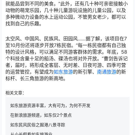
就能品尝到不同的美食。”此外，还有几十种可亲密接触小
动物的萌宠乐园，几十种儿童游玩设施的儿童公园，以及
多种微动力设备的水上运动公园，不管男女老少，都可以
找到自己的乐趣。
太空风、中国风、民族风、田园风……据了解，该项目在7
至10月份还将逐步开放7栋民宿。“每一栋民宿都有自己独
特的设计风格，可以满足不同游客群体的需求。年底，58
个科技含量十足的船汤、碟汤也将对外开放。”曹剑告诉记
者，届时，将形成全客层、无时差、日夜可游、四季可营
的运营管控，有望成为
如东旅游
的新引擎、
南通旅游
的新
标杆、长三角旅游的新高地。
相关文章：
如东旅游资源丰富，大有可为，为何不开发
在新浪旅游频道，如东仅2个景点
如东民风民俗之掘港八景寻踪
从小长假看如东旅游业