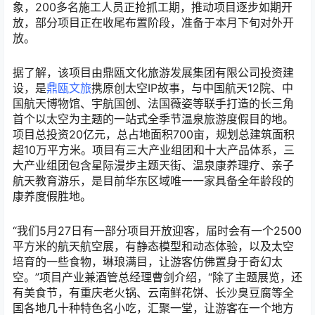
象，200多名施工人员正抢抓工期，推动项目逐步如期开
放，部分项目正在收尾布置阶段，准备于本月下旬对外开
放。
据了解，该项目由鼎瓯文化旅游发展集团有限公司投资建
设，是
鼎瓯文旅
携原创太空IP故事，与中国航天12院、中
国航天博物馆、宇航国创、法国薇姿等联手打造的长三角
首个以太空为主题的一站式全季节温泉旅游度假目的地。
项目总投资20亿元，总占地面积700亩，规划总建筑面积
超10万平方米。项目有三大产业组团和十大产品体系，三
大产业组团包含星际漫步主题天街、温泉康养理疗、亲子
航天教育游乐，是目前华东区域唯一一家具备全年龄段的
康养度假胜地。
“我们5月27日有一部分项目开放迎客，届时会有一个2500
平方米的航天航空展，有静态模型和动态体验，以及太空
培育的一些食物，琳琅满目，让游客仿佛置身于奇幻太
空。”项目产业兼酒管总经理曹剑介绍，“除了主题展览，还
有美食节，有重庆老火锅、云南鲜花饼、长沙臭豆腐等全
国各地几十种特色名小吃，汇聚一堂，让游客在一个地方