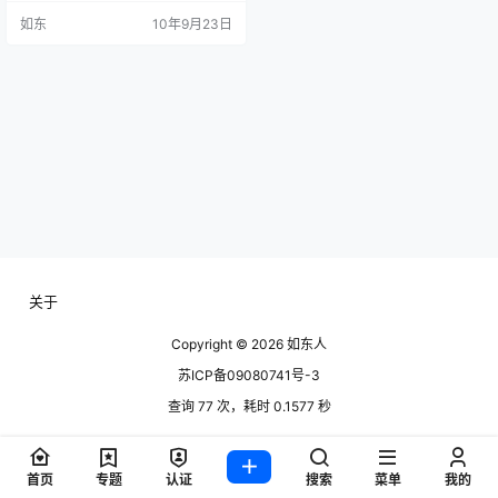
车，是每个青年人的梦想和追求，
如东
10年9月23日
大型车展将有机会将您的梦想得以
实现。当天购车全市最低价，参加
试驾有礼品赠送，现场活动精彩纷
呈。 这次车展会的参展品牌中既有
宝马、奔驰、奥迪、雷克萨斯等高
档名车，又有别克、丰田、一汽大
众、福特、…
关于
Copyright © 2026
如东人
苏ICP备09080741号-3
查询 77 次，耗时 0.1577 秒
首页
专题
认证
搜索
菜单
我的