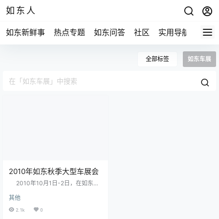
如东人
如东新鲜事
热点专题
如东问答
社区
实用导航
如东
全部标签
如东车展
2010年如东秋季大型车展会
2010年10月1日-2日，在如东县
实验小学门前 由如东文化广电传媒
其他
集团主办的车展会举行。媒体支持
有如东快报、如东电视台、如东人
2.1k
0
民广播电台 拥有一款心仪的爱