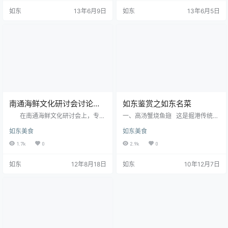
听说吃泥螺能吃出个胖子，吃泥螺
一体的完整的产业链，上半年，全
如东
13年6月9日
如东
13年6月5日
能治什么毛病。近年浙江人来如东
县已形成年加工 25 万箱干品条斑紫
做泥螺生意，超市里也陆续出现泥
菜的生产能力。整个紫菜产业养
螺罐头，毫不起眼的如东泥螺突然
殖、加工产值达到了 3 亿元。如东
升温走俏，人们始对泥螺另眼相
所加工的条斑紫菜干品，通过间接
看。 泥螺，状似蜗牛，壳白色，薄
和直接出口，被源源销往欧、美、
而脆，呈Ω状，光滑无罗纹。泥螺生
东南亚国家和台湾、香港等地区。
长在中潮带中部，退潮后便能看
出口量占到…
到。它行动缓…
南通海鲜文化研讨会讨论审
如东鉴赏之如东名菜
定通过《舌尖之如东》
在南通海鲜文化研讨会上，专家
一、高汤蟹烧鱼翅 这是掘港传统四
们讨论审定通过南通市海鲜文化研
个等级桌菜中一等的领头菜。由高
如东美食
如东美食
究传承人、如东县烹饪协会副秘书
汤、蟹黄、鱼翅三合一做成。主料
长桑晓梅所著《舌尖之如东》一
鱼翅为优选深海鲨鱼翅，用天水发
1.7k
0
2.9k
0
书。 中国烹饪大师、国家级酒店
好洗净后，仍用天水进一步浸泡至
等级评审员、中国餐饮技术评比仲
软绵状态。所用蟹黄与蟹肉的比例
如东
12年8月18日
如东
10年12月7日
裁巫乃宗说，南通市海鲜文化研究
最好是8 : 2。高汤用料，选用猪腿中
传承人桑晓梅所著《舌尖之如东》
筒儿骨若干，大虫车螯若干，以及
回答了如东海鲜文化两千年的历史
将占刂成的鸡块。三样先放在开水
传承的精髓，阐述了如东海鲜“真味
中焯，瞬间即捞出，然后放在锅中
出、恶味除、美味增”的科学性，记
用适量油炒三分钟后加料酒、生
录了如东民间海鲜独到的烹饪方
姜、葱和适量水，再用文火清焖四
法，传承了如东新…
至五小时。上菜前，将蟹黄、鱼…