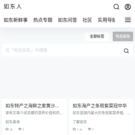
如东人
如东新鲜事
热点专题
如东问答
社区
实用导航
如东
全部标签
吃在如东
如东特产之海鲜之家黄沙泥
如东海产之条斑紫菜冠中华
螺
曾有文章介绍泥螺的营养价值和药
如东是国内最大的条斑紫菜养殖、
用价值，述及浙江人对泥螺的宠
加工、出口基地。全县现有紫菜养
如东美食
了解如东
爱，当时不以为然。我们家乡如东
殖面积 5 万 2 千亩，育苗室面积 5
海滩上的泥螺可谓俯拾皆是。海边
万 5 千平方米。截至 2003 年已形
2k
0
1.4k
0
人吃泥螺比吃青菜萝卜方便，从未
成了集育苗、养殖、加工、销售于