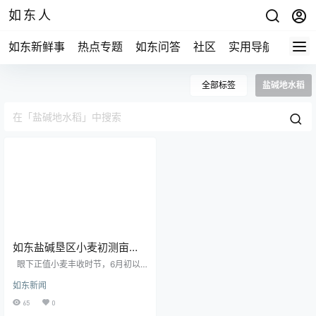
如东人
如东新鲜事
热点专题
如东问答
社区
实用导航
如东
全部标签
盐碱地水稻
如东盐碱垦区小麦初测亩产
超428公斤,刷新10年纪录！
眼下正值小麦丰收时节，6月初以
来，江苏如东栟茶方凌垦区3500亩
如东新闻
改良田内，小麦已陆续开镰收割。
根据初步测产，这批小麦亩均产量
65
0
超过428公斤，刷新了垦区10年来