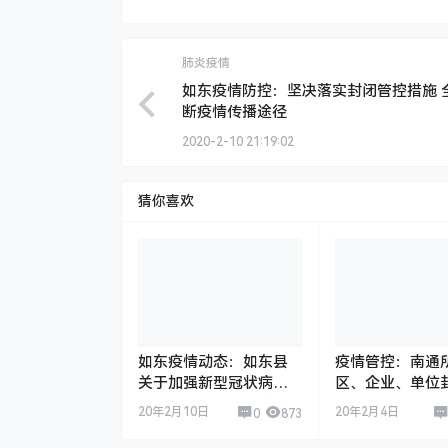
肺炎疫情
如东疫情防控：坚决落实封闭管控措施 
断疫情传播途径
2020-2-10 21:19:02
猜你喜欢
如东疫情动态：如东县
疫情管控：南通
关于加强新型冠状病毒
区、企业、单位
感染的肺炎疫情防控工
管理
20年2月10日
20年2月4日
0
873
作的通告（第11号）
——企业复工的要求