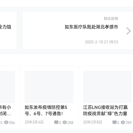
肺炎疫情
全力阻
如东医疗队批赴湖北孝感市
2020-2-10 21:38:53
所有小
如东发布疫情防控第5
江苏LNG接收站为打赢
封闭式
号、6号、7号通告！
防疫战贡献“绿”色力量
20年2月4日
20年2月8日
0
386
0
288
0
789