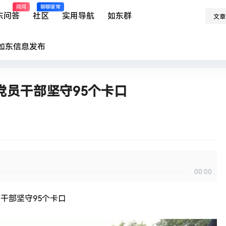
问问
聊聊家常
东问答
社区
实用导航
如东群
文章
如东
信息发布
党员干部坚守95个卡口
00:00
干部坚守95个卡口