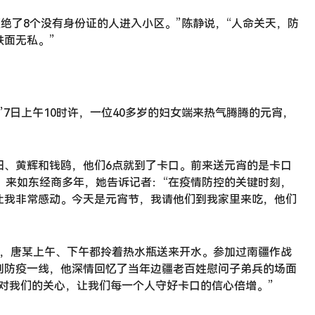
拒绝了8个没有身份证的人进入小区。”陈静说，“人命关天，防
面无私。”
”7日上午10时许，一位40多岁的妇女端来热气腾腾的元宵，
田、黄辉和钱鸥，他们6点就到了卡口。前来送元宵的是卡口
，来如东经商多年，她告诉记者：“在疫情防控的关键时刻，
让我非常感动。今天是元宵节，我请他们到我家里来吃，他们
后，唐某上午、下午都拎着热水瓶送来开水。参加过南疆作战
到防疫一线，他深情回忆了当年边疆老百姓慰问子弟兵的场面
对我们的关心，让我们每一个人守好卡口的信心倍增。”