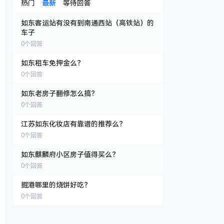
热门
最新
等待回答
如东客运站有没有到南通西站（高铁站）的
车子
0
个回答
如东租车免押金么？
0
个回答
如东老房子翻修怎么搞？
0
个回答
江苏如东化妆店有靠谱的推荐么？
0
个回答
如东麒麟府小区房子值得买么？
0
个回答
掘港哪里的烧饼好吃？
0
个回答