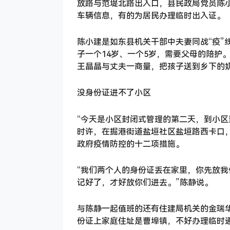
放路与范堤北路出入口，县民政局党员陈
车辆信息，有的为居民办理临时出入证。
陈小建是如东县机关干部中夫妻同战“疫”
子一个14岁、一个5岁，需要父母的陪护
王晶晶与丈夫一商量，把孩子送到乡下的
没身份证进不了小区
“今天是小区封闭式管理的第二天，到小区
时许，在掘港街道盐垣社区盐垣路西卡口
政府疫情防控的十二项措施。
“我们两个人的身份证丢在家里，你先放我
记好了，才好放你们进去。”陈静说。
与陈静一起值班的还有住建局机关的金瑞华
份证上家庭住址是曹埠镇，不好办理临时通