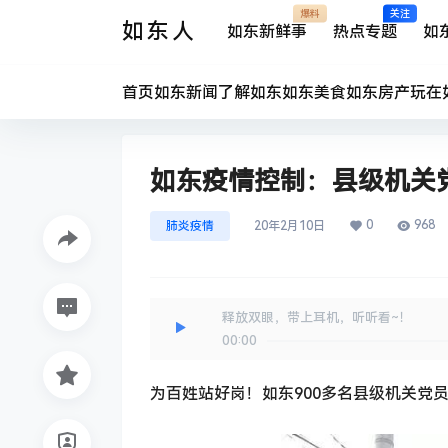
爆料
关注
如东人
如东新鲜事
热点专题
如
首页
如东新闻
了解如东
如东美食
如东房产
玩在
如东疫情控制：县级机关
0
968
肺炎疫情
20年2月10日
释放双眼，带上耳机，听听看~！
00:00
为百姓站好岗！如东900多名县级机关党员