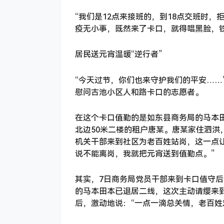
“我们是12点来接班的，到18点交班时，
疫无小事，既然来了卡口，就得唱黑脸，铁
居民送元宵温暖“逆行者”
“今天过节，你们也来守护我们的平安……
慰问古池小区人和路卡口的志愿者。
在这个卡口值勤的是如东县商务局的马本
北边50米二楼的租户唐某。唐某家住泗洪
机关干部来到社区为老百姓站岗，这一点
说不能离岗，我就把元宵送到值勤点。”
其实，7日商务局党员干部来到卡口值守
的马本田本已退居二线，这次主动请缨来
后，激动地说：“一点一滴总关情，老百姓