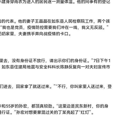
小建身穿雨衣为进入的居民逐一测量体温。他的同事有的登记
线的代表。他的妻子王晶晶在如东县人民检察院工作，两个孩
。“我也是党员，疫情防控需要我们冲在一线，我义无反顾。”
奶奶家里，夫妻携手奔向战疫情的卡口。
里去，没有身份证不放行，请出示你们的身份证。”7日下午1
，如东县住建局地震与安全科科长陈静反复向一对夫妇宣传市
们进去，回家拿了就送过来。”“不行，你叫家里人送过来，登
和55岁的孙宏，都顶真较劲。“这里边是宾东新村，你的身
行证。”孙宏对想要蒙混过关的丁某亮起了“红灯”。