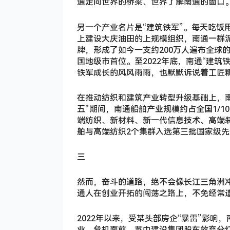
通走向世界的桥梁、世界了解南通的窗口
另一个产业名片是“建筑铁军”。每天吃饭用
上建设大庆油田的上规模组织，南通一群泥
牌，形成了如今一支约200万人遍布全球
国地级市首位。至2022年底，南通“建筑
铁军成长的风风雨雨，也默默诉说着工匠
在推动纺织和建筑产业转型升级基础上，
五”期间，南通船舶产业规模约占全国1/1
端纺织、新材料、新一代信息技术、高端
舶与高端纺织2个集群入选第三批国家级
三
然而，奋斗的道路，绝不会像长江三角洲
通人在创业开拓的闯荡之路上，不免经常
2022年以来，受某头部房企“暴雷”影
业。危机面前，苏中建设集团股东放弃分红