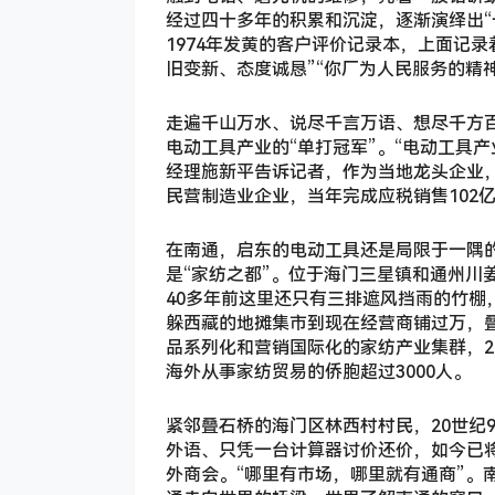
经过四十多年的积累和沉淀，逐渐演绎出“
1974年发黄的客户评价记录本，上面记
旧变新、态度诚恳”“你厂为人民服务的精
走遍千山万水、说尽千言万语、想尽千方百
电动工具产业的“单打冠军”。“电动工具
经理施新平告诉记者，作为当地龙头企业，
民营制造业企业，当年完成应税销售102亿
在南通，启东的电动工具还是局限于一隅
是“家纺之都”。位于海门三星镇和通州川
40多年前这里还只有三排遮风挡雨的竹
躲西藏的地摊集市到现在经营商铺过万，
品系列化和营销国际化的家纺产业集群，20
海外从事家纺贸易的侨胞超过3000人。
紧邻叠石桥的海门区林西村村民，20世纪
外语、只凭一台计算器讨价还价，如今已
外商会。“哪里有市场，哪里就有通商”。