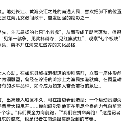
度。地处长江、黄海交汇之处的南通人民，喜欢把脚下的位置
正是江海儿女敢闯敢干、奋发图强的缩影之一。
先、斗志昂扬的七只“小老虎”，从而形成了朝气蓬勃、值得
。“见第一就争，见奖杯就夺，见红旗就扛”，观察“七个板块”
源头，离不开江海交汇滋养的文化品格。
让人心动。在如东县城掘港街道的影剧院前，立着一座体形彪
牛青铜雕塑。曾经在泞滑的滩涂上为渔民接港驮鲜，在围垦耕
特有的水牛品种，如今成为如东人奋勇前行的象征。
方，出高速入城区不久，可在路边看到造型：一个运动员脚尖
手背后大幅甩开……你能感觉到他正在用尽全身的力气向前奔
十个字。“我们要全力向前跑。”“我们在拼命奔跑！”这是记者
启东的姿态，也是记者在南通经常感受到的节奏。