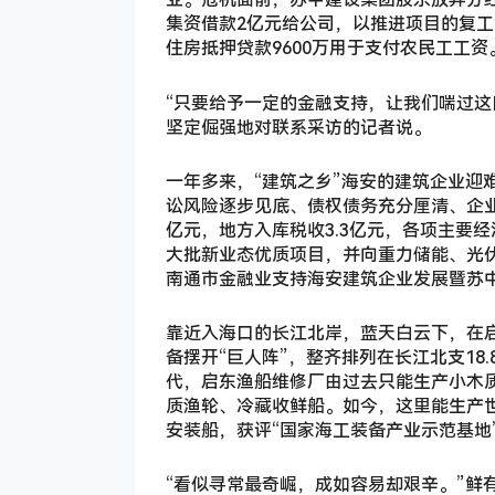
集资借款2亿元给公司，以推进项目的复
住房抵押贷款9600万用于支付农民工工资
“只要给予一定的金融支持，让我们喘过这
坚定倔强地对联系采访的记者说。
一年多来，“建筑之乡”海安的建筑企业迎
讼风险逐步见底、债权债务充分厘清、企业转
亿元，地方入库税收3.3亿元，各项主要
大批新业态优质项目，并向重力储能、光伏发
南通市金融业支持海安建筑企业发展暨苏
靠近入海口的长江北岸，蓝天白云下，在
备摆开“巨人阵”，整齐排列在长江北支18
代，启东渔船维修厂由过去只能生产小木
质渔轮、冷藏收鲜船。如今，这里能生产
安装船，获评“国家海工装备产业示范基地
“看似寻常最奇崛，成如容易却艰辛。”鲜