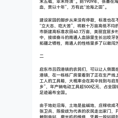
末五载，幸未终溃”。到1909年，张謇
血，贯以十年”，方有此“沧海之田”。
建设家园的脚步从来没有停歇，标准也在不
“立大志、吃大苦”，将数十万亩高低不均
市新建高标准农田40.7万亩，美丽宜居
中，接续奋斗的南通人血脉里生长出咬牙
拓疆之牺牲，南通人的性格里多了以敢闯
二
启东市吕四港镇的农民们，可以让人侧面感
港镇，在一栋栋厂房里看到了正在生产线
工人的工具箱，大概率会在其中找到与启
乡”，年产销电动工具超500亿元，占全
足迹遍布全国。
由于地处沿海，土地是盐碱地，庄稼收成不
张卫兵、陈俊歧为代表的农民走出家门，
触到电钻、磨光机的维修，凭着一股钻研