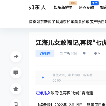
爆料
关注
如东人
如东新鲜事
热点专题
如
首页
如东新闻
了解如东
如东美食
如东房产
玩在
江海儿女敢闯记,再探“七
0
80
了解如东
23年9月30日
释放双眼，带上耳机，听听看~！
00:00
江海儿女
敢闯记,再探“七虎”竞南通
【编者按】2022年12月19日，新华每