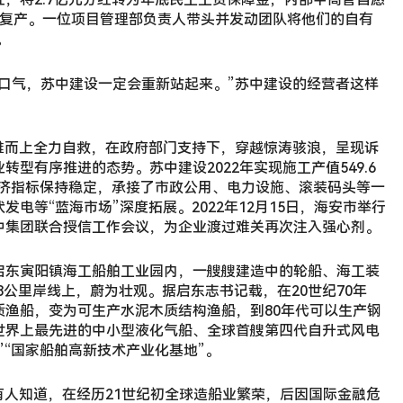
工复产。一位项目管理部负责人带头并发动团队将他们的自有
。
口气，苏中建设一定会重新站起来。”苏中建设的经营者这样
难而上全力自救，在政府部门支持下，穿越惊涛骇浪，呈现诉
型有序推进的态势。苏中建设2022年实现施工产值549.6
经济指标保持稳定，承接了市政公用、电力设施、滚装码头等一
电等“蓝海市场”深度拓展。2022年12月15日，海安市举行
中集团联合授信工作会议，为企业渡过难关再次注入强心剂。
启东寅阳镇海工船舶工业园内，一艘艘建造中的轮船、海工装
.8公里岸线上，蔚为壮观。据启东志书记载，在20世纪70年
质渔船，变为可生产水泥木质结构渔船，到80年代可以生产钢
世界上最先进的中小型液化气船、全球首艘第四代自升式风电
”“国家船舶高新技术产业化基地”。
有人知道，在经历21世纪初全球造船业繁荣，后因国际金融危