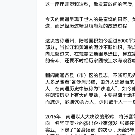
这一座座雕塑和造型，散发着敢闯的气质
今天的南通呈现于世人的是富饶的田野、
送，而是经历过精卫填海般的改造过程。
这块古称通州，陆域面积如今超过8000
部分。当长江和黄海的泥沙不断堆积，形
向汇聚过来，在荒芜之地围垦造田，建立
的奋斗，还要不时经历家园被江水海浪吞
翻阅南通各县（市）区的县志，不断可见
大多是随着“各沙洲形成，由外人迁徙而来
人，在南通历史中被称为“沙地人”，如今
在明清历史上有大的变动，主要是随土地
而减少，多则90余万人，少则数千人——
2016年，南通以人大决议的形式，将张
向一名坚守实业的杰出企业家颁发“张謇杯
实业，下定了“舍身喂虎”的决心。历经5