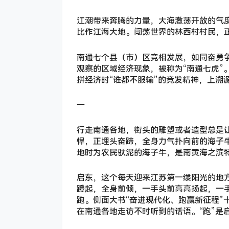
江潮带来奔腾的力量，大海激荡开放的气
比作江海大地。闯荡世界的林西村村民，
南通七个县（市）区竞相发展，如同奋勇争
观察的区域经济现象，被称为“南通七虎”
拼经济时“谁都不服输”的竞发精神，上溯
一
行走南通各地，街头的雕塑或者造型总是
悍，正埋头奋蹄，全身力气扑向前的海子
地时为农民驮泥的海子牛，是南黄海之滨
启东，这个每天迎来江苏第一缕阳光的地
蹬起，全身前倾，一手头前高高扬起，一
跑。侧面大书“奋进现代化、跑赢新征程”
在南通各地走访不时听到的话语。“跑”是