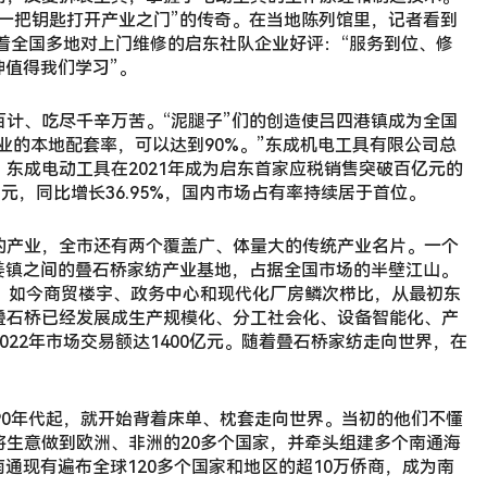
一把钥匙打开产业之门”的传奇。在当地陈列馆里，记者看到
录着全国多地对上门维修的启东社队企业好评：“服务到位、修
神值得我们学习”。
计、吃尽千辛万苦。“泥腿子”们的创造使吕四港镇成为全国
产业的本地配套率，可以达到90%。”东成机电工具有限公司总
东成电动工具在2021年成为启东首家应税销售突破百亿元的
元，同比增长36.95%，国内市场占有率持续居于首位。
的产业，全市还有两个覆盖广、体量大的传统产业名片。一个
姜镇之间的叠石桥家纺产业基地，占据全国市场的半壁江山。
棚，如今商贸楼宇、政务中心和现代化厂房鳞次栉比，从最初东
叠石桥已经发展成生产规模化、分工社会化、设备智能化、产
22年市场交易额达1400亿元。随着叠石桥家纺走向世界，在
90年代起，就开始背着床单、枕套走向世界。当初的他们不懂
将生意做到欧洲、非洲的20多个国家，并牵头组建多个南通海
南通现有遍布全球120多个国家和地区的超10万侨商，成为南