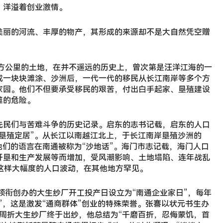
，洋溢着创业激情。
美丽的河流、丰厚的物产，其形成的来源却不是大自然凭空赠
平方公里的土地，在并不遥远的历史上，曾次第是汪洋江海的一
成一块块滩涂、沙洲后，一代一代的移民从长江南岸等多个方
家园。他们不但要承受移民的艰苦，付出白手起家、垦殖建设
噬的危险。
先民们与苦难斗争的历史记录。启东的志书记载，启东的人口
垦殖定居”。从长江以南越江北上，于长江南岸垦殖沙洲的
他们的语言在南通被称为“沙地话”。海门市志记载，海门人口
开垦和生产发展等而增加，受风潮影响、土地塌陷、连年战乱
这样大幅度的人口波动，在其他地方罕见。
謇领衔创办的大生纱厂开工投产日设立为“南通企业家日”，每年
”，这是激发“通商群体”创业的特殊荣誉。张謇以状元书生办
年周折大生纱厂终于出纱，他总结为“千磨百折，忍侮蒙饥，首