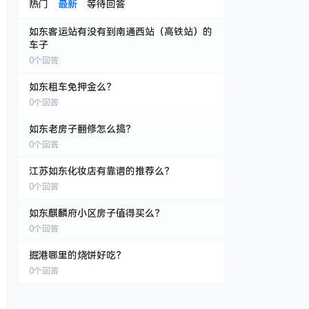
热门
最新
等待回答
如东客运站有没有到南通西站（高铁站）的
车子
0
个回答
如东租车免押金么？
0
个回答
如东老房子翻修怎么搞？
0
个回答
江苏如东化妆店有靠谱的推荐么？
0
个回答
如东麒麟府小区房子值得买么？
0
个回答
掘港哪里的烧饼好吃？
0
个回答