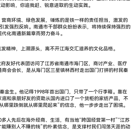
波动影响，你追我赶、锐意进取的生动实践。
育、营商环境、绿色发展，锤炼的是铁一样的责任担当，激发的
地引发强烈反响。南通市干部群众纷纷表示，将持续保持强烈的
现代化南通新篇章而努力奋斗。
的竞发精神，上溯源头，离不开江海交汇滋养的文化品格。
支政府友好代表团访问了江苏省南通市海门区，商讨产业、医疗
通商会会长，是从海门区三星镇林西村走出国门打拼的村民秦
秦金生。他记得1998年首出国门，只带了一个行李箱。靠在
家底和亲朋好友的资助从国内进口了一个货柜的家纺产品，不
从哪里跌倒就从哪里爬起来”的信念，他一步步走出了困境。
00多人先后在海外经商、生活，有当地“跨国经营第一村”“江苏
才能赚别人不赚的钱”的朴素信念，是支撑村民们闯荡天涯的动