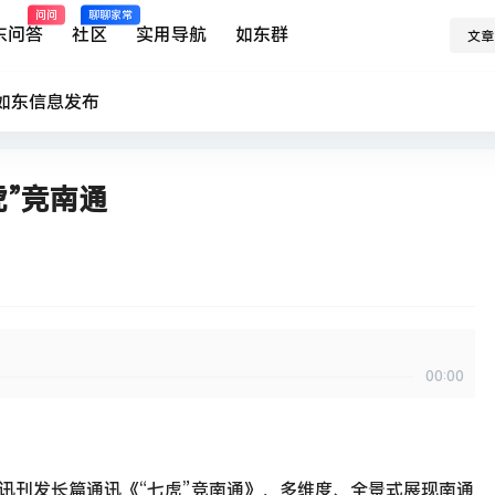
问问
聊聊家常
东问答
社区
实用导航
如东群
文章
如东
信息发布
虎”竞南通
00:00
日电讯刊发长篇通讯《“七虎”竞南通》，多维度、全景式展现南通