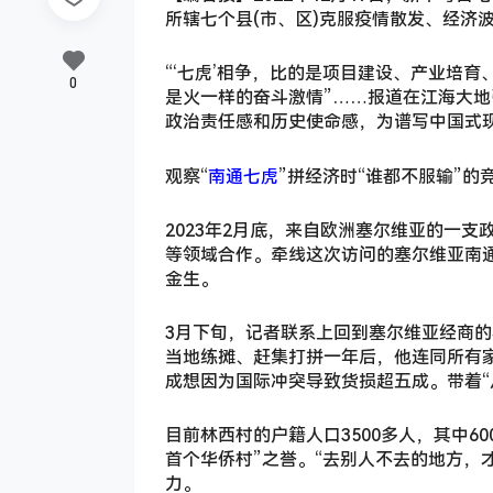
所辖七个县(市、区)克服疫情散发、经济
“‘七虎’相争，比的是项目建设、产业培
0
是火一样的奋斗激情”……报道在江海大
政治责任感和历史使命感，为谱写中国式
观察“
南通七虎
”拼经济时“谁都不服输”
2023年2月底，来自欧洲塞尔维亚的一
等领域合作。牵线这次访问的塞尔维亚南
金生。
3月下旬，记者联系上回到塞尔维亚经商的
当地练摊、赶集打拼一年后，他连同所有
成想因为国际冲突导致货损超五成。带着“
目前林西村的户籍人口3500多人，其中6
首个华侨村”之誉。“去别人不去的地方，
力。