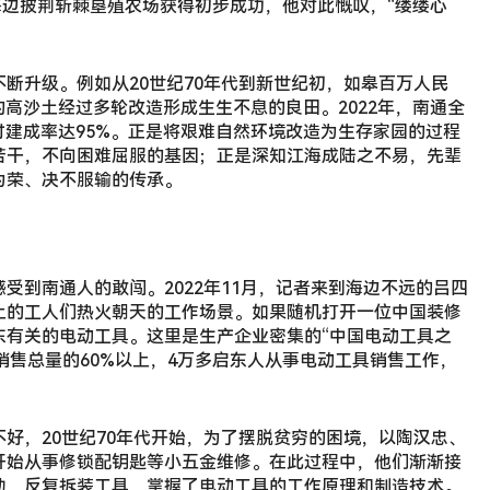
在海边披荆斩棘垦殖农场获得初步成功，他对此慨叹，“缕缕心
断升级。例如从20世纪70年代到新世纪初，如皋百万人民
的高沙土经过多轮改造形成生生不息的良田。2022年，南通全
乡村建成率达95%。正是将艰难自然环境改造为生存家园的过程
苦干，不向困难屈服的基因；正是深知江海成陆之不易，先辈
为荣、决不服输的传承。
受到南通人的敢闯。2022年11月，记者来到海边不远的吕四
上的工人们热火朝天的工作场景。如果随机打开一位中国装修
东有关的电动工具。这里是生产企业密集的“中国电动工具之
国销售总量的60%以上，4万多启东人从事电动工具销售工作，
好，20世纪70年代开始，为了摆脱贫穷的困境，以陶汉忠、
开始从事修锁配钥匙等小五金维修。在此过程中，他们渐渐接
劲，反复拆装工具，掌握了电动工具的工作原理和制造技术。