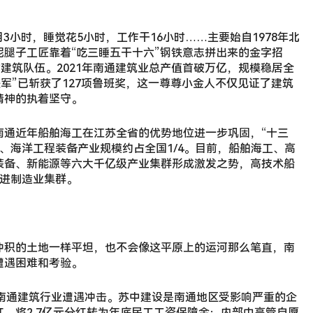
。
3小时，睡觉花5小时，工作干16小时……主要始自1978年北
腿子工匠靠着“吃三睡五干十六”钢铁意志拼出来的金字招
的建筑队伍。2021年南通建筑业总产值首破万亿，规模稳居全
铁军”已斩获了127项鲁班奖，这一尊尊小金人不仅见证了建筑
精神的执着坚守。
南通近年船舶海工在江苏全省的优势地位进一步巩固，“十三
0、海洋工程装备产业规模约占全国1/4。目前，船舶海工、高
装备、新能源等六大千亿级产业集群形成激发之势，高技术船
先进制造业集群。
冲积的土地一样平坦，也不会像这平原上的运河那么笔直，南
遭遇困难和考验。
响，南通建筑行业遭遇冲击。苏中建设是南通地区受影响严重的企
，将2.7亿元分红转为年底民工工资保障金；内部中高管自愿