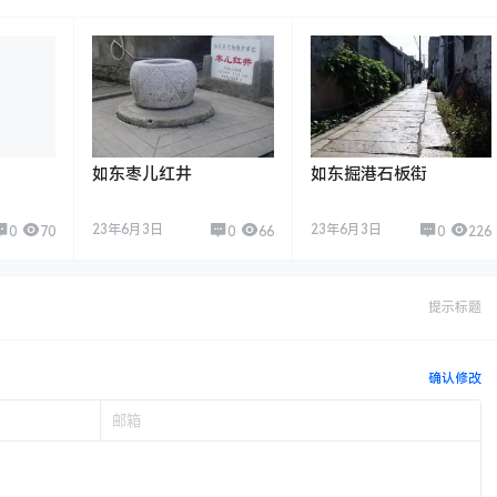
如东枣儿红井
如东掘港石板街
23年6月3日
23年6月3日
0
70
0
66
0
226
提示标题
确认修改