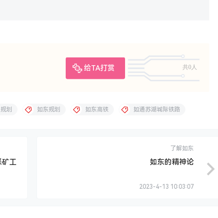
给TA打赏
共0人
5规划
如东规划
如东高铁
如通苏湖城际铁路
了解如东
采矿工
如东的精神论
2023-4-13 10:03:07