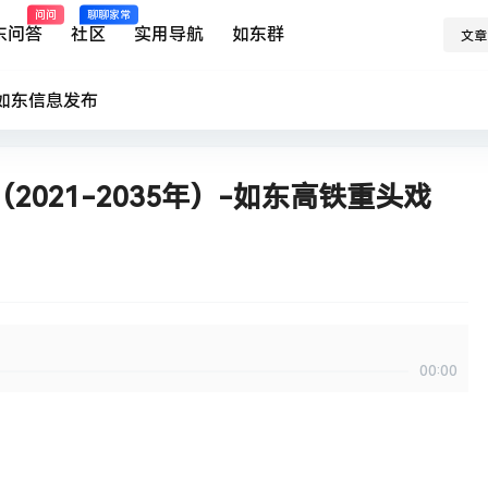
问问
聊聊家常
东问答
社区
实用导航
如东群
文章
如东
信息发布
021-2035年）-如东高铁重头戏
00:00