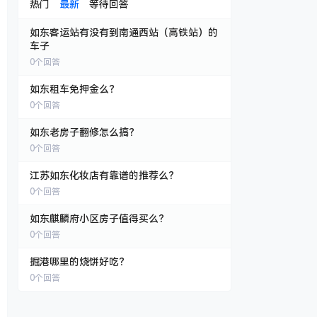
热门
最新
等待回答
如东客运站有没有到南通西站（高铁站）的
车子
0
个回答
如东租车免押金么？
0
个回答
如东老房子翻修怎么搞？
0
个回答
江苏如东化妆店有靠谱的推荐么？
0
个回答
如东麒麟府小区房子值得买么？
0
个回答
掘港哪里的烧饼好吃？
0
个回答