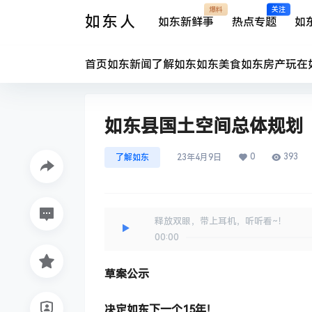
爆料
关注
如东人
如东新鲜事
热点专题
如
首页
如东新闻
了解如东
如东美食
如东房产
玩在
如东县国土空间总体规划（2
0
393
了解如东
23年4月9日
释放双眼，带上耳机，听听看~！
00:00
草案公示
决定如东下一个15年！