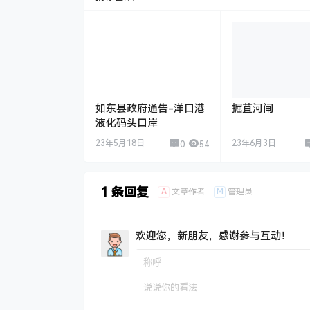
如东县政府通告-洋口港
掘苴河闸
液化码头口岸
23年5月18日
23年6月3日
0
54
1 条回复
A
M
文章作者
管理员
欢迎您，新朋友，感谢参与互动！