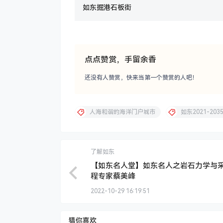
如东掘港石板街
点点赞赏，手留余香
还没有人赞赏，快来当第一个赞赏的人吧！
人海和谐的海洋门户城市
如东2021-203
了解如东
【如东名人堂】如东名人之岩石力学与
程专家蔡美峰
2022-10-29 16:19:51
猜你喜欢