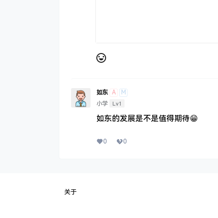
A
M
如东
Lv1
小学
如东的发展是不是值得期待😁
0
0
关于