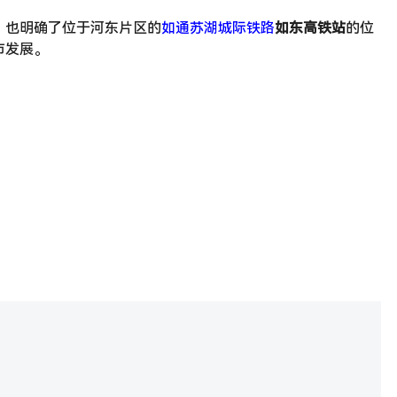
，也明确了位于河东片区的
如通苏湖城际铁路
如东高铁站
的位
市发展。