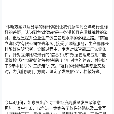
路，但也是提升企业生产运营管理水平的必经之路。”南通
立洋化学有限公司在去年9月接受了诊断服务，生产部部长
桂敬好告诉记者，诊断过程中，专家对标智能工厂认定条
件，针对立洋比较薄弱的“信息系统”“数据管理与应用”“能
源管控”及“仓储物流”等模块提出了针对性的建议，并制定
了5年中长期的“三步走”方案。“这样的诊断服务专业又及
时，为我们指明了方向，坚定了发展信心”，桂敬好说。
今年4月份，如东县出台《工业经济高质量发展政策意
见》，其中11条、12条进一步完善了软件补贴以及工业互
联网标杆工厂、星级上云企业、管理体系贯标、工业信息
安全防护星级企业等荣誉类奖补，以政策“加码”，助力企业
抢搭“数字快车”。乘“数”而上，踏歌奋进，从“制造”到“智
造”，从“制变”到“质变”，传统产业焕发生机，新兴产业聚
合裂变，如今，以奋进之姿奔跑在高质量发展跑道上的如
东，正积蓄一往无前的磅礴力量。