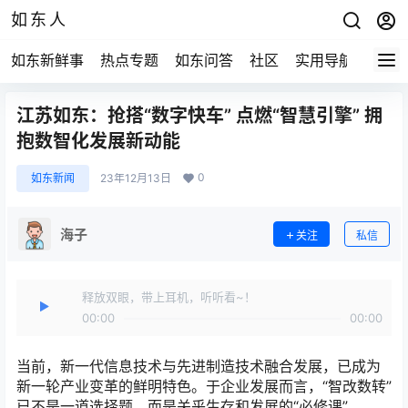
如东人
如东新鲜事
热点专题
如东问答
社区
实用导航
如东
江苏如东：抢搭“数字快车” 点燃“智慧引擎” 拥
抱数智化发展新动能
0
如东新闻
23年12月13日
海子
关注
私信
释放双眼，带上耳机，听听看~！
00:00
00:00
当前，新一代信息技术与先进制造技术融合发展，已成为
新一轮产业变革的鲜明特色。于企业发展而言，“智改数转”
已不是一道选择题，而是关乎生存和发展的“必修课”。