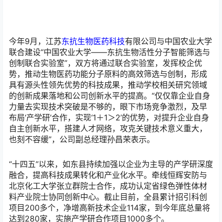
今年9月，江苏
东抗生物医药科技
有限公司与中国农业大学
联合建设“中国农业大学——东抗生物活性分子智能筛选与
创制联合实验室”，双方将通过联合实验室，发挥校企优
势，推动生物医药功能分子原料的高效筛选与创制，形成
具有源头性领先优势的科技成果，推动学校相关研究领域
的创新成果落地和公司创新水平的提高。“仅仅靠企业自身
力量去实现技术突破是不够的，眼下市场竞争激烈，及早
布局‘产学研’合作，实现‘1＋1＞2’的优势，对提升企业自身
自主创新水平，搭建人才网络，攻克关键技术意义重大，
也刻不容缓”，公司副总经理孙昌荣表示。
“十四五”以来，如东县持续加强以企业为主导的产学研深度
融合，提高科技成果转化和产业化水平。牵线恒辉安防与
北京化工大学张立群院士合作，成功认定省绿色弹性体材
料产业院士协同创新中心。截止目前，全县累计招引科创
项目200多个，净增高新技术企业114家，到今年底总量将
达到280家，实施产学研合作项目1000多个。