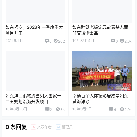
如东洋口港物流园列入国家十
南通首个人体摄影居然是如东
二五规划沿海开发项目
黄海滩涂
10年8月26日
10年9月1日
21
3k
41
2.9k
0 条回复
文章作者
管理员
A
M
欢迎您，新朋友，感谢参与互动！
确认修改