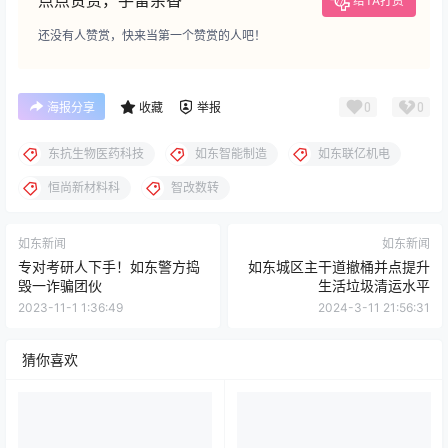
东抗生物医药科技
如东智能制造
如东联亿机电
恒尚新材料科
智改数转
如东新闻
如东新闻
专对考研人下手！如东警方捣
如东城区主干道撤桶并点提升
毁一诈骗团伙
生活垃圾清运水平
2023-11-1 1:36:49
2024-3-11 21:56:31
猜你喜欢
如东招商，2023年一季度重大
如东醉驾老板定罪故意杀人而
项目开工
非交通肇事罪
23年6月1日
10年8月14日
0
202
0
2.6k