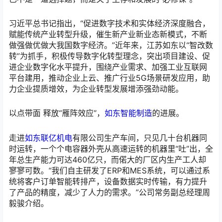
习近平总书记指出，“促进数字技术和实体经济深度融合，
赋能传统产业转型升级，催生新产业新业态新模式，不断
做强做优做大我国数字经济。”近年来，江苏如东以“智改数
转”为抓手，积极传导数字化转型理念，突出项目建设、促
进企业数字化水平提升，围绕产业需求、加强工业互联网
平台建用，推动企业上云、推广行业5G场景研发应用，助
力企业提质增效，为企业转型发展增添强劲动能。
以点带面 释放“雁阵效应”，
如东智能制造
的进展。
走进
如东联亿机电
有限公司生产车间，只见几十台机器同
时运转，一个个电容器外壳从高速运转的机器里“吐”出，全
年总生产能力可达460亿只，而偌大的厂区内生产工人却
寥寥可数。“我们自主研发了ERP和MES系统，可以通过系
统将客户订单智能转排产，设备数据实时传输，有力提升
了产品的精度，减少了人力的需求。”公司常务副总经理周
毅骏介绍。