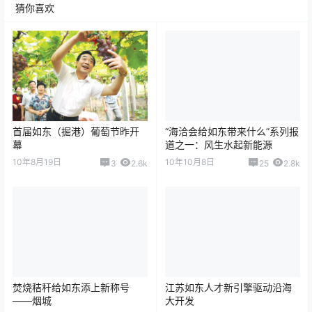
猜你喜欢
首届如东（掘港）葡萄节昨开
“海洽会给如东带来什么”系列报
幕
道之一：风生水起新能源
10年8月19日
10年10月8日
3
2.6k
25
2.8k
焚烧秸秆给如东添上新称号
江苏如东人才新引擎驱动沿海
——烟城
大开发