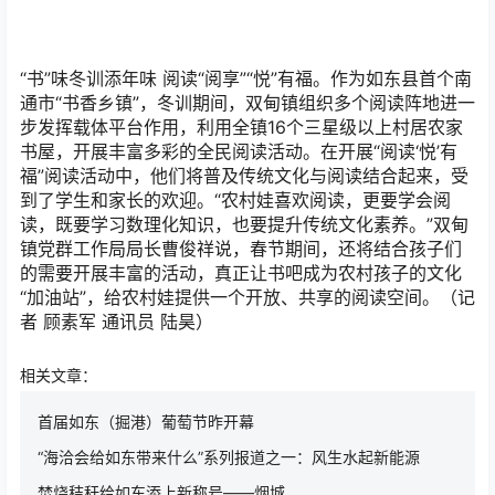
“书”味冬训添年味 阅读“阅享”“悦”有福。作为如东县首个南
通市“书香乡镇”，冬训期间，双甸镇组织多个阅读阵地进一
步发挥载体平台作用，利用全镇16个三星级以上村居农家
书屋，开展丰富多彩的全民阅读活动。在开展“阅读‘悦’有
福”阅读活动中，他们将普及传统文化与阅读结合起来，受
到了学生和家长的欢迎。“农村娃喜欢阅读，更要学会阅
读，既要学习数理化知识，也要提升传统文化素养。”双甸
镇党群工作局局长曹俊祥说，春节期间，还将结合孩子们
的需要开展丰富的活动，真正让书吧成为农村孩子的文化
“加油站”，给农村娃提供一个开放、共享的阅读空间。（记
者 顾素军 通讯员 陆昊）
相关文章：
首届如东（掘港）葡萄节昨开幕
“海洽会给如东带来什么”系列报道之一：风生水起新能源
焚烧秸秆给如东添上新称号——烟城