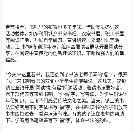
春节将至，书吧里的布置也多了年味。借助党员冬训这一
活动载体，如东利用城乡书房书吧、农家书屋、职工书屋
等阅读阵地，开展自学研习、宣讲研读、交流研讨等活
动，让“书”味冬训添年味，组织基层读者群众开展阅读分
享，在阅读中宣传党的创新理论知识，不断增强人们的幸
福感。
“今天来这里看书，我还选到了书法老师手写的‘福’字，很开
心。”来书吧看书的双甸小学学生施康镭说。这几天，双甸
镇在全镇开展“阅读‘悦’有福”阅读活动，邀请书法爱好者、
老干部代表等来到书吧，写“福”字，写春联，为学生们讲述
年俗知识，让孩子们感受传统文化之美。当天，镇上的书
法爱好者用不同字体书写“福”字，在书吧读书的孩子们放下
书本围拢过去，看得津津有味。有的孩子还在老师的帮助
下，学着用毛笔蘸墨写下“福”字，体会书法的韵味。