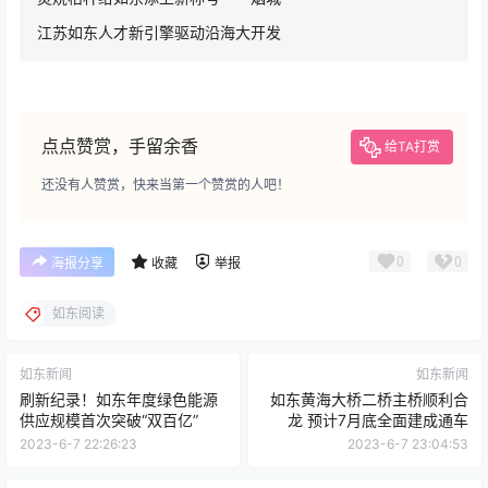
江苏如东人才新引擎驱动沿海大开发
点点赞赏，手留余香
给TA打赏
还没有人赞赏，快来当第一个赞赏的人吧！
0
0
海报分享
收藏
举报
如东阅读
如东新闻
如东新闻
刷新纪录！如东年度绿色能源
如东黄海大桥二桥主桥顺利合
供应规模首次突破“双百亿”
龙 预计7月底全面建成通车
2023-6-7 22:26:23
2023-6-7 23:04:53