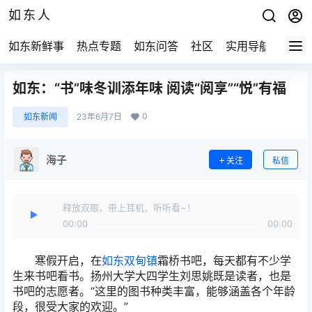
如东人
如东新鲜事
热点专题
如东问答
社区
实用导航
如东
如东：“书”味冬训添年味 阅读“阅享”“悦”有福
0
如东新闻
23年6月7日
海子
关注
私信
释放双眼，带上耳机，听听看~！
00:00
00:00
寒假开启，在
如东双甸镇
霜桥书吧，每天都有不少学
生来书吧看书。扬州大学大四学生刘思姚既是读者，也是
书吧的志愿者。“这里的图书种类丰富，能够涵盖各个年龄
段，很受大家的欢迎。”