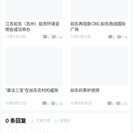
江苏如东（苏州）投资环境说
如东再现新CBD,如东雨润国际
明会成功举办
广场
13年7月15日
13年7月15日
0
1.3k
0
1.7k
“普法三宝”在如东农村的威效
如东的草炉烧饼
10年8月27日
10年8月30日
0
2.3k
0
2.3k
0 条回复
文章作者
管理员
A
M