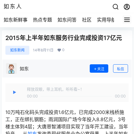
如东人
如东新鲜事
热点专题
如东问答
社区
实用导航
如东
2015年上半年如东服务行业完成投资17亿元
0
如东新闻
14年8月11日
如东
关注
私信
释放双眼，带上耳机，听听看~！
00:00
00:00
10万吨石化码头完成投资1.6亿元，已完成2000米栈桥施
工，正在绑扎钢筋；雨润国际广场今年投入8.8亿元，3号
楼主体到4层；大唐恩智浦项目实现了当年开工建设，当年
投产……从
如东
发改委现代服务业办公室获悉，上半年如东