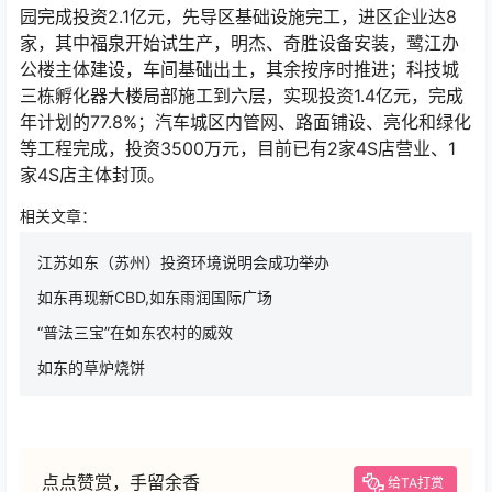
园完成投资2.1亿元，先导区基础设施完工，进区企业达8
家，其中福泉开始试生产，明杰、奇胜设备安装，鹭江办
公楼主体建设，车间基础出土，其余按序时推进；科技城
三栋孵化器大楼局部施工到六层，实现投资1.4亿元，完成
年计划的77.8%；汽车城区内管网、路面铺设、亮化和绿化
等工程完成，投资3500万元，目前已有2家4S店营业、1
家4S店主体封顶。
相关文章：
江苏如东（苏州）投资环境说明会成功举办
如东再现新CBD,如东雨润国际广场
“普法三宝”在如东农村的威效
如东的草炉烧饼
点点赞赏，手留余香
给TA打赏