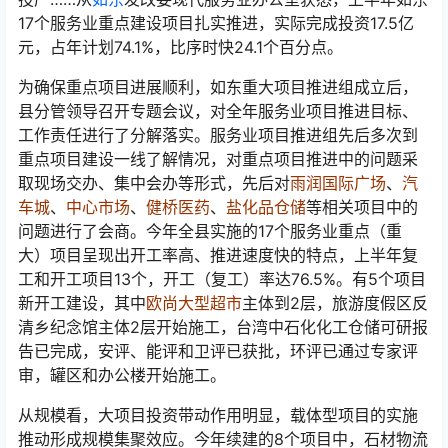
17个服务业重点建设项目扎实推进，实际完成投资17.5亿
元，占年计划74.1%，比序时快24.1个百分点。
为确保重点项目进展顺利，如东重大项目推进组成立后，
县分管领导召开专题会议，对全年服务业项目推进目标、
工作责任进行了分解落实。服务业项目推进组先后多次到
重点项目建设一线了解情况，对重点项目推进中的问题采
取现场交办、集中会办等形式，先后对
雨润国际广场
、
汽
车城
、
中心市场
、
健桥医药
、
盐化品仓储
等相关项目中的
问题进行了会商。今年全县实施的17个服务业重点（重
大）项目呈现出开工率高、推进速度快的特点，上半年复
工和开工项目13个，开工（复工）率达76.5%。有5个项目
新开工建设，其中
欧尚大型超市
主体到2层，旅游度假区反
清乡纪念馆主体2层开始施工，台湾中石化化工仓储可研报
告已完成，安评、能评和卫评已获批，环评已通过专家评
审，罐区和办公楼开始施工。
从规模看，大项目投资带动作用明显，载体型项目的实施
推动形成规模集聚效应。今年续建的8个项目中，石材物流