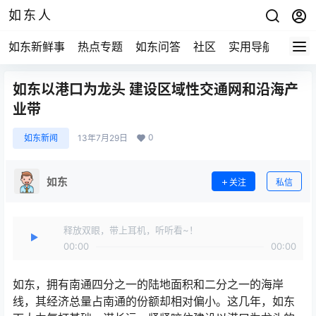
如东人
如东新鲜事
热点专题
如东问答
社区
实用导航
如东
如东以港口为龙头 建设区域性交通网和沿海产
业带
0
如东新闻
13年7月29日
如东
关注
私信
释放双眼，带上耳机，听听看~！
00:00
00:00
如东，拥有南通四分之一的陆地面积和二分之一的海岸
线，其经济总量占南通的份额却相对偏小。这几年，如东