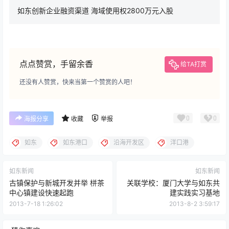
如东创新企业融资渠道 海域使用权2800万元入股
点点赞赏，手留余香
给TA打赏
还没有人赞赏，快来当第一个赞赏的人吧！
0
0
海报分享
收藏
举报
如东
如东港口
沿海开发区
洋口港
如东新闻
如东新闻
古镇保护与新城开发并举 栟茶
关联学校：厦门大学与如东共
中心镇建设快速起跑
建实践实习基地
2013-7-18 1:26:02
2013-8-2 3:59:17