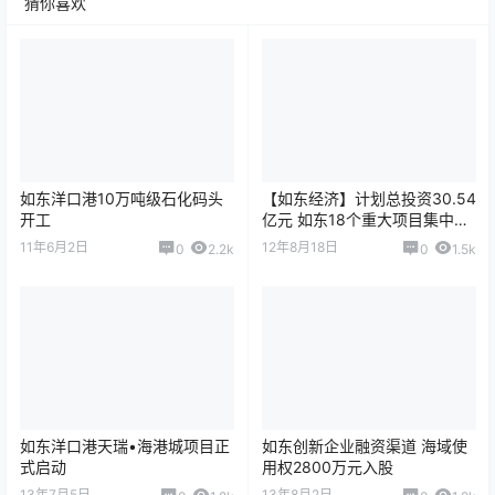
猜你喜欢
如东洋口港10万吨级石化码头
【如东经济】计划总投资30.54
开工
亿元 如东18个重大项目集中开
工
11年6月2日
12年8月18日
0
2.2k
0
1.5k
如东洋口港天瑞•海港城项目正
如东创新企业融资渠道 海域使
式启动
用权2800万元入股
13年7月5日
13年8月2日