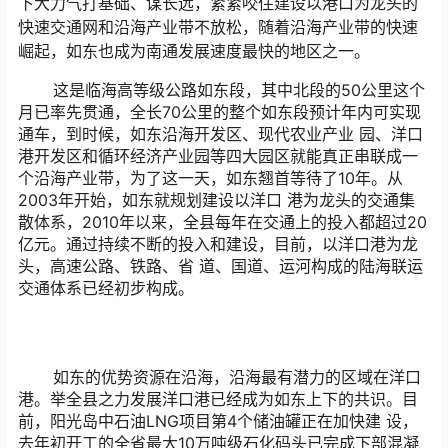
下大力气打基础、谋长远，紧紧咬住建设以港口为龙头的
快速交通网和沿海产业带不放松，随着沿海产业带的快速
崛起，如东也成为南通发展速度最快的地区之一。
这是临海高等级公路如东段，其中北段的50公里这个
月已率先贯通，全长70公里的整个如东段预计年内可实现
通车，到时候，如东沿海开发区、现代农业产业 园、洋口
港开发区和循环经济产业园等四大园区就能真正串联成一
个沿海产业带，为了这一天，如东翘首等待了10年。从
2003年开始，如东就规划建设以洋口 港为龙头的交通集
散体系，2010年以来，全县每年在交通上的投入都超过20
亿元。通过持续不断的投入和建设，目前，以洋口港为龙
头，高速公路、铁路、省 道、国道、运河构成的陆海联运
交通体系已经初步构成。
如东的优势资源在沿海，沿海最有潜力的区域在洋口
港。举全县之力发展洋口港已经成为如东上下的共识。目
前，阳光岛中石油LNG项目第4个储油罐正在加快建 设，
去年初开工的全省最大10万吨级石化码头已完成下部混凝