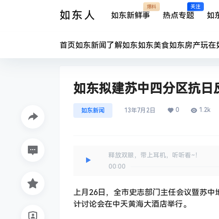
爆料
关注
如东人
如东新鲜事
热点专题
如
首页
如东新闻
了解如东
如东美食
如东房产
玩在
如东拟建苏中四分区抗日反
0
1.2k
如东新闻
13年7月2日
释放双眼，带上耳机，听听看~！
00:00
上月26日，全市史志部门主任会议暨苏中
计讨论会在中天黄海大酒店举行。