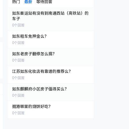
热门
最新
等待回答
如东客运站有没有到南通西站（高铁站）的
车子
0
个回答
如东租车免押金么？
0
个回答
如东老房子翻修怎么搞？
0
个回答
江苏如东化妆店有靠谱的推荐么？
0
个回答
如东麒麟府小区房子值得买么？
0
个回答
掘港哪里的烧饼好吃？
0
个回答