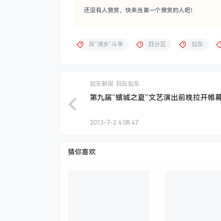
还没有人赞赏，快来当第一个赞赏的人吧！
反“清乡”斗争
四分区
如东
如东新闻
玩在如东
第九届“蠙城之夏”文艺演出前晚拉开帷
2013-7-2 4:08:47
猜你喜欢