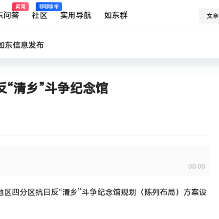
问问
聊聊家常
东问答
社区
实用导航
如东群
文章
如东
信息发布
“清乡”斗争纪念馆
00:00
地区四分区抗日反“清乡”斗争纪念馆规划（陈列布局）方案设