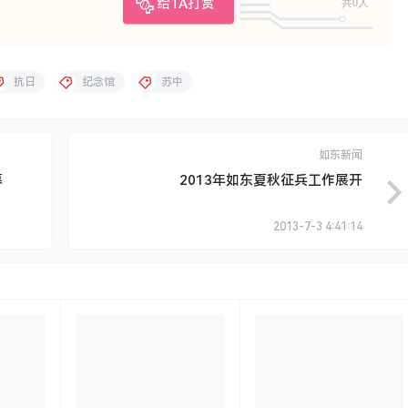
给TA打赏
共0人
抗日
纪念馆
苏中
如东新闻
幕
2013年如东夏秋征兵工作展开
2013-7-3 4:41:14