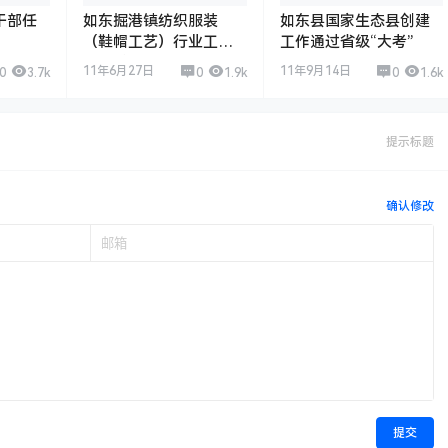
干部任
如东掘港镇纺织服装
如东县国家生态县创建
（鞋帽工艺）行业工会
工作通过省级“大考”
正式成立
11年6月27日
11年9月14日
0
3.7k
0
1.9k
0
1.6k
提示标题
确认修改
提交