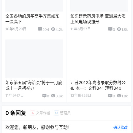
全国各地的风筝高手齐集如东
如东建示范风电场 亚洲最大海
一决高下
上风电场现雏形
10年9月29日
11年6月27日
204
4.2k
0
1.8k
如东第五届“海洽会”将于十月底
江苏2012年高考录取分数线公
或十一月初举办
布 本一：文科341 理科340
11年9月7日
12年6月26日
0
3.6k
0
1.8k
0 条回复
文章作者
管理员
A
M
欢迎您，新朋友，感谢参与互动！
确认修改