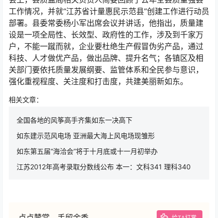
工作情况，并就“江苏省计量惠民示范县”创建工作进行动员
部署。县委常委杨小军出席会议并讲话，他指出，质量建
设是一项全局性、长效型、政府性的工作，涉及到千家万
户，不能一蹴而就，企业要杜绝生产假冒伪劣产品，通过
科技、人才做优产品，做出品牌、提升名气；各镇区及相
关部门要依托质量发展纲要、监管体系和全民参与意识，
强化重视程度、关注度和打击度，共建美丽新如东。
相关文章：
全国各地的风筝高手齐集如东一决高下
如东建示范风电场 亚洲最大海上风电场现雏形
如东第五届“海洽会”将于十月底或十一月初举办
江苏2012年高考录取分数线公布 本一：文科341 理科340
点点赞赏，手留余香
给TA打赏