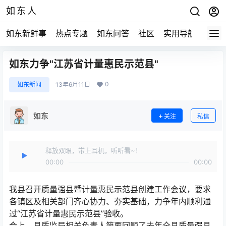
如东人
如东新鲜事
热点专题
如东问答
社区
实用导航
如东
如东力争"江苏省计量惠民示范县"
0
如东新闻
13年6月11日
如东
关注
私信
释放双眼，带上耳机，听听看~！
00:00
00:00
我县召开质量强县暨计量惠民示范县创建工作会议，要求
各镇区及相关部门齐心协力、夯实基础，力争年内顺利通
过“江苏省计量惠民示范县”验收。
会上，县质监局相关负责人简要回顾了去年全县质量强县