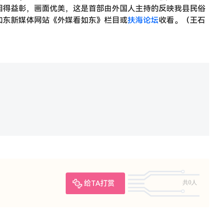
相得益彰，画面优美，这是首部由外国人主持的反映我县民俗
如东新媒体网站《外媒看如东》栏目或
扶海论坛
收看。（王石
给TA打赏
共0人