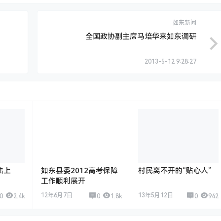
如东新闻
全国政协副主席马培华来如东调研
2013-5-12 9:28:27
陆上
如东县委2012高考保障
村民离不开的“贴心人”
工作顺利展开
12年6月7日
13年5月12日
0
2.4k
0
1.8k
0
942