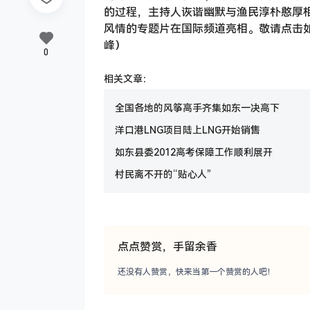
的过程，主持人诙谐幽默与渔民淳朴憨厚
风情的专题片在国际频道亮相。敬请点击
峰）
0
相关文章：
全国各地的风筝高手齐集如东一决高下
洋口港LNG项目陆上LNG开始销售
如东县委2012高考保障工作顺利展开
村民离不开的“贴心人”
点点赞赏，手留余香
还没有人赞赏，快来当第一个赞赏的人吧！