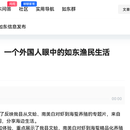
问问
聊聊家常
东问答
社区
实用导航
如东群
文章
如东
信息发布
：一个外国人眼中的如东渔民生活
00:00
出了反映我县从文蛤、南美白对虾到海蜇养殖的专题片，来自
间，分享海边生活。
访和体验，重点展示了我县文蛤、南美白对虾到海蜇精品化养殖