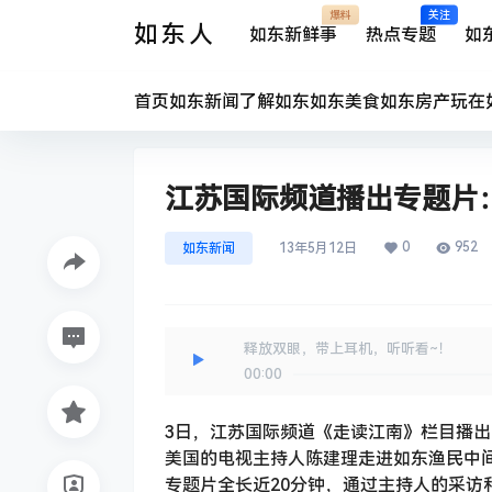
爆料
关注
如东人
如东新鲜事
热点专题
如
首页
如东新闻
了解如东
如东美食
如东房产
玩在
江苏国际频道播出专题片
0
952
如东新闻
13年5月12日
释放双眼，带上耳机，听听看~！
00:00
3日，江苏国际频道《走读江南》栏目播
美国的电视主持人陈建理走进如东渔民中
专题片全长近20分钟，通过主持人的采