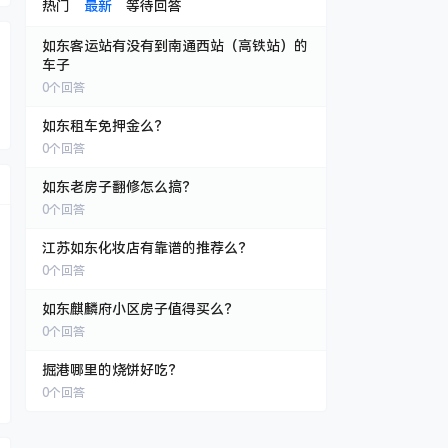
热门
最新
等待回答
如东客运站有没有到南通西站（高铁站）的
车子
0
个回答
如东租车免押金么？
0
个回答
如东老房子翻修怎么搞？
0
个回答
江苏如东化妆店有靠谱的推荐么？
0
个回答
如东麒麟府小区房子值得买么？
0
个回答
掘港哪里的烧饼好吃？
0
个回答