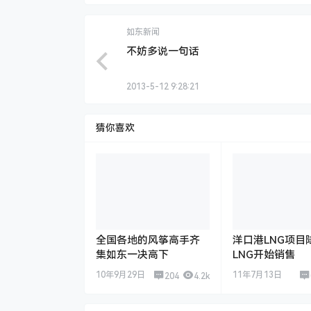
如东新闻
不妨多说一句话
2013-5-12 9:28:21
猜你喜欢
全国各地的风筝高手齐
洋口港LNG项目
集如东一决高下
LNG开始销售
10年9月29日
11年7月13日
204
4.2k