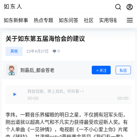
如东人
如东新鲜事
热点专题
如东问答
社区
实用导航
如东
关于如东第五届海恰会的建议
0
其他
23年4月27日
到最后_都会苍老
关注
私信
释放双眼，带上耳机，听听看~！
00:00
00:00
李炜，一颗音乐界耀眼的明日之星，不仅拥有冠军头衔，
刚出道就以超高人气和不凡实力获得最受欢迎新人奖。有
个人单曲《一见钟情》，电视剧《一不小心爱上你》片尾
曲《残缺》。并演唱cctv1两档黄金节目《我们有一套》，