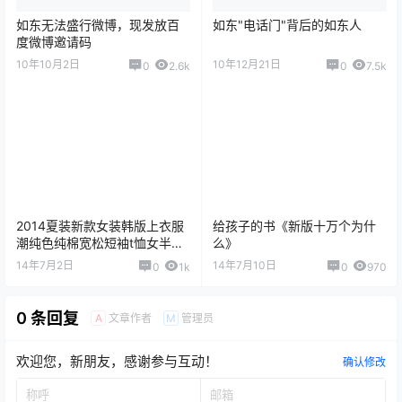
如东无法盛行微博，现发放百
如东"电话门"背后的如东人
度微博邀请码
10年10月2日
10年12月21日
0
2.6k
0
7.5k
2014夏装新款女装韩版上衣服
给孩子的书《新版十万个为什
潮纯色纯棉宽松短袖t恤女半袖
么》
打底衫
14年7月2日
14年7月10日
0
1k
0
970
0 条回复
文章作者
管理员
A
M
欢迎您，新朋友，感谢参与互动！
确认修改