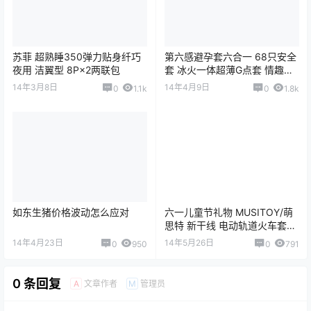
苏菲 超熟睡350弹力贴身纤巧
第六感避孕套六合一 68只安全
夜用 洁翼型 8P×2两联包
套 冰火一体超薄G点套 情趣成
人用品
14年3月8日
14年4月9日
0
1.1k
0
1.8k
如东生猪价格波动怎么应对
六一儿童节礼物 MUSITOY/萌
思特 新干线 电动轨道火车套装
（带一辆小车）
14年4月23日
14年5月26日
0
950
0
791
0 条回复
文章作者
管理员
A
M