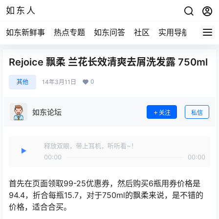
如东人
如东新鲜事
热点专题
如东问答
社区
实用导航
如东
Rejoice 飘柔 兰花长效清爽去屑洗发露 750ml
0
其他
14年3月11日
如东论坛
关注
私信
释放双眼，带上耳机，听听看~！
00:00
00:00
首先在页面领取99-25优惠券，然后购买6瓶用券价格是
94.4，折合每瓶15.7，对于750ml的飘柔来说，是不错的
价格，适合合买。