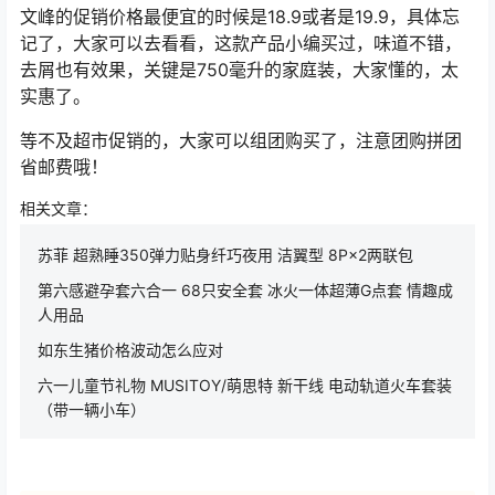
文峰的促销价格最便宜的时候是18.9或者是19.9，具体忘
记了，大家可以去看看，这款产品小编买过，味道不错，
去屑也有效果，关键是750毫升的家庭装，大家懂的，太
实惠了。
等不及超市促销的，大家可以组团购买了，注意团购拼团
省邮费哦！
相关文章：
苏菲 超熟睡350弹力贴身纤巧夜用 洁翼型 8P×2两联包
第六感避孕套六合一 68只安全套 冰火一体超薄G点套 情趣成
人用品
如东生猪价格波动怎么应对
六一儿童节礼物 MUSITOY/萌思特 新干线 电动轨道火车套装
（带一辆小车）