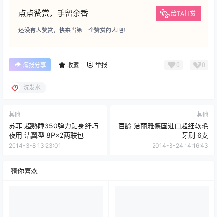
点点赞赏，手留余香
给TA打赏
还没有人赞赏，快来当第一个赞赏的人吧！
0
0
海报分享
收藏
举报
洗发水
其他
其他
苏菲 超熟睡350弹力贴身纤巧
百龄 洁丽雅德国进口超细软毛
夜用 洁翼型 8P×2两联包
牙刷 6支
2014-3-8 13:23:01
2014-3-24 14:16:43
猜你喜欢