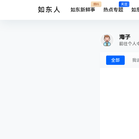
爆料
关注
如东人
如东新鲜事
热点专题
如
海子
前往个人
全部
我