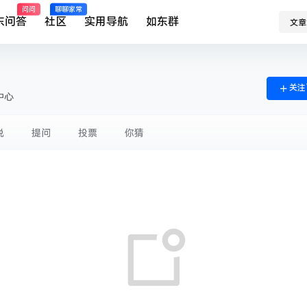
问问
聊聊家常
东问答
社区
实用导航
如东群
文章
关注
中心
说
提问
投票
你猜